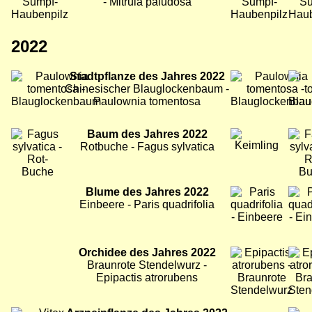
- Mitrula paludosa
2022
Bild
Stadtpflanze des Jahres 2022
Bild
Bild
Chinesischer Blauglockenbaum -
Paulownia tomentosa
Bild
Baum des Jahres 2022
Bild
Bild
Rotbuche - Fagus sylvatica
Bild
Blume des Jahres 2022
Bild
Bild
Einbeere - Paris quadrifolia
Bild
Orchidee des Jahres 2022
Bild
Bild
Braunrote Stendelwurz -
Epipactis atrorubens