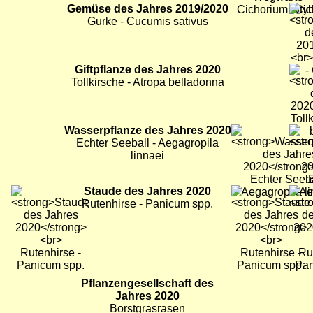
Bild
Gemüse des Jahres 2019/2020
Bild
Bild
Gurke - Cucumis sativus
Bild
Giftpflanze des Jahres 2020
Bild
Bild
Tollkirsche - Atropa belladonna
Bild
Wasserpflanze des Jahres 2020
Bild
Bild
Echter Seeball - Aegagropila
linnaei
Bild
Staude des Jahres 2020
Bild
Bild
Rutenhirse - Panicum spp.
Bild
Pflanzengesellschaft des
Bild
Bild
Jahres 2020
Borstgrasrasen