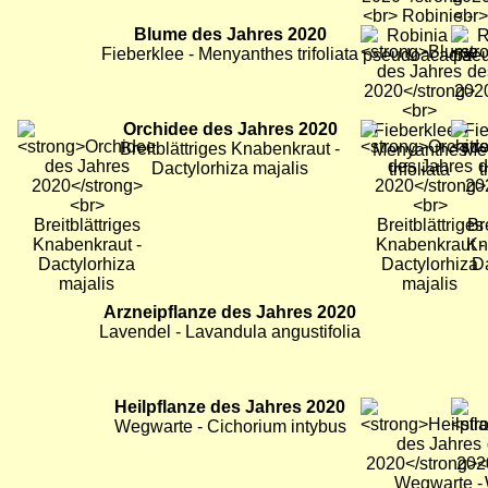
Bild
Blume des Jahres 2020
Bild
Bild
Fieberklee - Menyanthes trifoliata
Bild
Orchidee des Jahres 2020
Bild
Bild
Breitblättriges Knabenkraut -
Dactylorhiza majalis
Bild
Arzneipflanze des Jahres 2020
Bild
Bild
Lavendel - Lavandula angustifolia
Bild
Heilpflanze des Jahres 2020
Bild
Bild
Wegwarte - Cichorium intybus