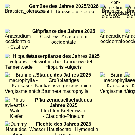
Bild
Gemüse des Jahres 2025/2026
Bild
Bild
Blattkohl - Brassica oleracea
Bild
Giftpflanze des Jahres 2025
Bild
Bild
Cashew - Anacardium
occidentale
Bild
Wasserpflanze des Jahres 2025
Gewöhnlicher Tannenwedel -
Hippuris vulgaris
Bild
Staude des Jahres 2025
Bild
Bild
Großblättriges
Kaukasusvergissmeinnicht
- Brunnera macrophylla
Bild
Pflanzengesellschaft des
Jahres 2025
Flechten-Kiefernwald
- Cladonio-Pinetum
Bild
Flechte des Jahres 2025
Wasser-Hautflechte - Hymenelia
lacustris