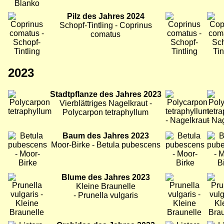
Bild
Pilz des Jahres 2024
Bild
Bild
Schopf-Tintling - Coprinus
comatus
2023
Bild
Stadtpflanze des Jahres 2023
Bild
Bild
Vierblättriges Nagelkraut -
Polycarpon tetraphyllum
Bild
Baum des Jahres 2023
Bild
Bild
Moor-Birke - Betula pubescens
Bild
Blume des Jahres 2023
Bild
Bild
Kleine Braunelle
- Prunella vulgaris