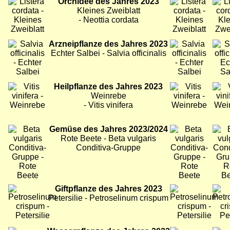
Bild
Orchidee des Jahres 2023
Bild
Bild
Kleines Zweiblatt
- Neottia cordata
Bild
Arzneipflanze des Jahres 2023
Bild
Bild
Echter Salbei - Salvia officinalis
Bild
Heilpflanze des Jahres 2023
Bild
Bild
Weinrebe
- Vitis vinifera
Bild
Gemüse des Jahres 2023/2024
Bild
Bild
Rote Beete - Beta vulgaris
Conditiva-Gruppe
Bild
Giftpflanze des Jahres 2023
Bild
Bild
Petersilie - Petroselinum crispum