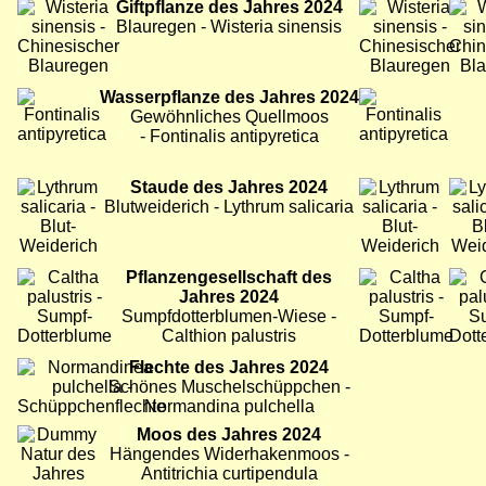
Bild
Giftpflanze des Jahres 2024
Bild
Bild
Blauregen - Wisteria sinensis
Bild
Wasserpflanze des Jahres 2024
Bild
Gewöhnliches Quellmoos
- Fontinalis antipyretica
Bild
Staude des Jahres 2024
Bild
Bild
Blutweiderich - Lythrum salicaria
Bild
Pflanzengesellschaft des
Bild
Bild
Jahres 2024
Sumpfdotterblumen-Wiese -
Calthion palustris
Bild
Flechte des Jahres 2024
Schönes Muschelschüppchen -
Normandina pulchella
Bild
Moos des Jahres 2024
Hängendes Widerhakenmoos -
Antitrichia curtipendula