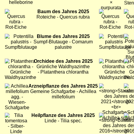
Bild
Baum des Jahres 2025
Bild
Bild
Roteiche - Quercus rubra
Bild
Blume des Jahres 2025
Bild
Bild
Sumpf-Blutauge - Comarum
palustre
Bild
Orchidee des Jahres 2025
Bild
Bild
Grünliche Waldhyazinthe
- Platanthera chlorantha
Bild
Arzneipflanze des Jahres 2025
Bild
Bild
Gemeine Schafgarbe - Achillea
millefolium
Bild
Heilpflanze des Jahres 2025
Bild
Bild
Linde - Tilia spec.