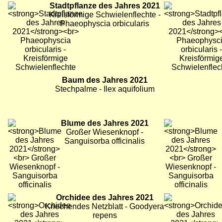
Bild
Stadtpflanze des Jahres 2021
Bild
Bild
Kreisförmige Schwielenflechte -
Phaeophyscia orbicularis
Bild
Baum des Jahres 2021
Bild
Bild
Stechpalme - Ilex aquifolium
Bild
Blume des Jahres 2021
Bild
Bild
Großer Wiesenknopf -
Sanguisorba officinalis
Bild
Orchidee des Jahres 2021
Bild
Bild
Kriechendes Netzblatt - Goodyera
repens