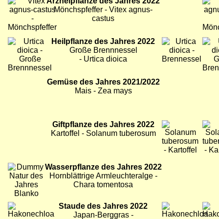
Bild
Arzneipflanze des Jahres 2022
Bild
Bild
Mönchspfeffer - Vitex agnus-
castus
Bild
Heilpflanze des Jahres 2022
Bild
Bild
Große Brennnessel
- Urtica dioica
Bild
Gemüse des Jahres 2021/2022
Bild
Bild
Mais - Zea mays
Bild
Giftpflanze des Jahres 2022
Bild
Bild
Kartoffel - Solanum tuberosum
Bild
Wasserpflanze des Jahres 2022
Hornblättrige Armleuchteralge -
Chara tomentosa
Bild
Staude des Jahres 2022
Bild
Bild
Japan-Berggras -