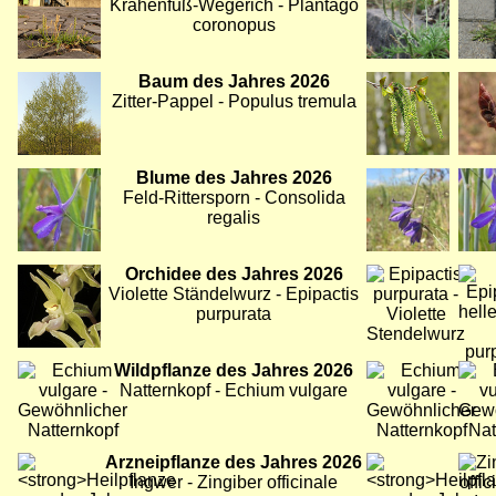
Krähenfuß-Wegerich - Plantago
coronopus
Bild
Baum des Jahres 2026
Bild
Bild
Zitter-Pappel - Populus tremula
Bild
Blume des Jahres 2026
Bild
Bild
Feld-Rittersporn - Consolida
regalis
Bild
Orchidee des Jahres 2026
Bild
Bild
Violette Ständelwurz - Epipactis
purpurata
Bild
Wildpflanze des Jahres 2026
Bild
Bild
Natternkopf - Echium vulgare
Bild
Arzneipflanze des Jahres 2026
Bild
Bild
Ingwer - Zingiber officinale