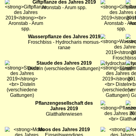
Bild
Giftpflanze des Jahres 2019
Bild
Bild
Aronstab - Arum spp.
Bild
Wasserpflanze des Jahres 2019
Bild
Bild
Froschbiss - Hydrocharis morsus-
ranae
Bild
Staude des Jahres 2019
Bild
Bild
Disteln (verschiedene Gattungen)
Bild
Pflanzengesellschaft des
Bild
Bild
Jahres 2019
Glatthaferwiesen
Bild
Moos des Jahres 2019
Bild
Bild
Einseitswendiges