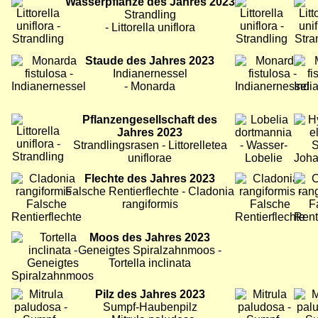
Bild
Wasserpflanze des Jahres 2023
Bild
Bild
Strandling
- Littorella uniflora
Bild
Staude des Jahres 2023
Bild
Bild
Indianernessel
- Monarda
Bild
Pflanzengesellschaft des
Bild
Bild
Jahres 2023
Strandlingsrasen - Littorelletea
uniflorae
Bild
Flechte des Jahres 2023
Bild
Bild
Falsche Rentierflechte - Cladonia
rangiformis
Bild
Moos des Jahres 2023
Geneigtes Spiralzahnmoos -
Tortella inclinata
Bild
Pilz des Jahres 2023
Bild
Bild
Sumpf-Haubenpilz