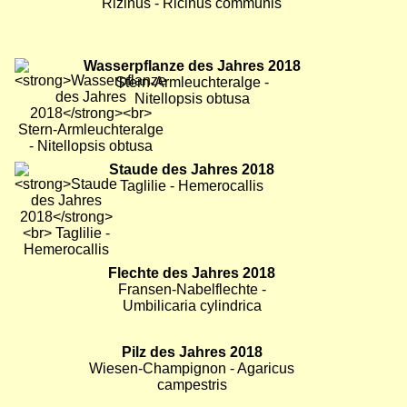
Bild
Giftpflanze des Jahres 2018
Bild
Bild
Rizinus - Ricinus communis
Bild
Wasserpflanze des Jahres 2018
Stern-Armleuchteralge -
Nitellopsis obtusa
Bild
Staude des Jahres 2018
Bild
Bild
Taglilie - Hemerocallis
Bild
Flechte des Jahres 2018
Bild
Fransen-Nabelflechte -
Umbilicaria cylindrica