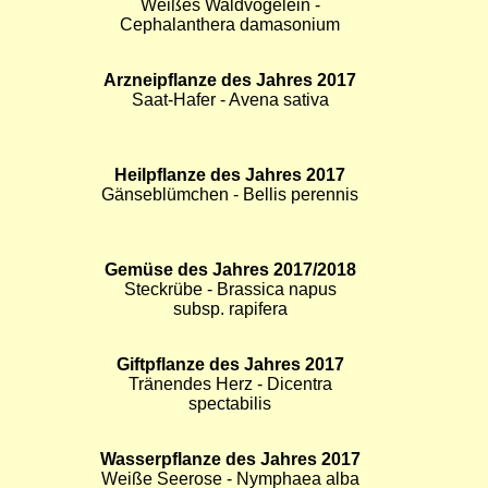
Klatschmohn - Papaver rhoeas
Bild
Orchidee des Jahres 2017
Bild
Bild
Weißes Waldvögelein -
Cephalanthera damasonium
Bild
Arzneipflanze des Jahres 2017
Bild
Bild
Saat-Hafer - Avena sativa
Bild
Heilpflanze des Jahres 2017
Bild
Bild
Gänseblümchen - Bellis perennis
Bild
Gemüse des Jahres 2017/2018
Bild
Bild
Steckrübe - Brassica napus
subsp. rapifera
Bild
Giftpflanze des Jahres 2017
Bild
Bild
Tränendes Herz - Dicentra