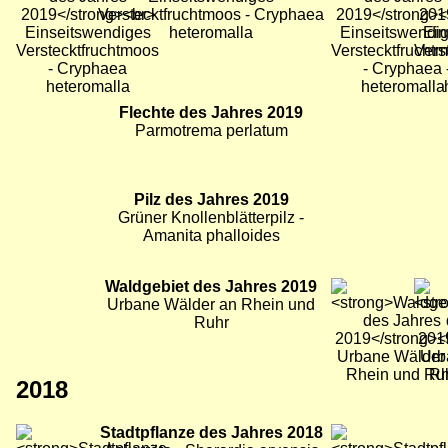
Verstecktfruchtmoos - Cryphaea
heteromalla
Bild
Flechte des Jahres 2019
Parmotrema perlatum
Bild
Pilz des Jahres 2019
Grüner Knollenblätterpilz -
Amanita phalloides
Bild
Waldgebiet des Jahres 2019
Bild
Bild
Urbane Wälder an Rhein und
Ruhr
2018
Bild
Stadtpflanze des Jahres 2018
Bild
Bild