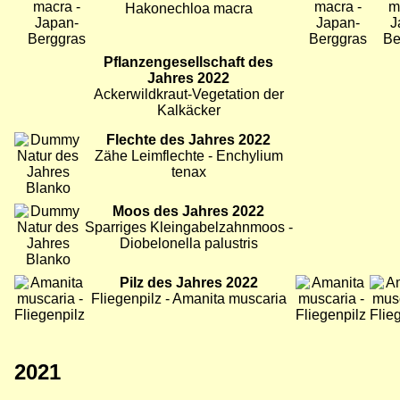
Hakonechloa macra
Bild
Pflanzengesellschaft des
Bild
Bild
Jahres 2022
Ackerwildkraut-Vegetation der
Kalkäcker
Bild
Flechte des Jahres 2022
Zähe Leimflechte - Enchylium
tenax
Bild
Moos des Jahres 2022
Sparriges Kleingabelzahnmoos -
Diobelonella palustris
Bild
Pilz des Jahres 2022
Bild
Bild
Fliegenpilz - Amanita muscaria
2021