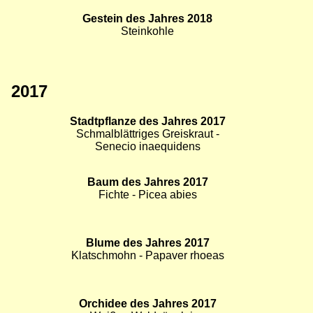
Bild
Pilz des Jahres 2018
Bild
Bild
Wiesen-Champignon - Agaricus
campestris
Bild
Gestein des Jahres 2018
Bild
Bild
Steinkohle
2017
Bild
Stadtpflanze des Jahres 2017
Bild
Bild
Schmalblättriges Greiskraut -
Senecio inaequidens
Bild
Baum des Jahres 2017
Bild
Bild
Fichte - Picea abies
Bild
Blume des Jahres 2017
Bild
Bild