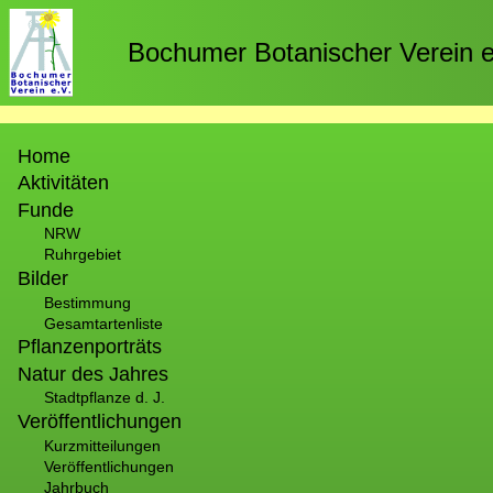
Direkt
zum
Bochumer Botanischer Verein e
Inhalt
Hauptnavigation
Home
Aktivitäten
Funde
NRW
Ruhrgebiet
Bilder
Bestimmung
Gesamtartenliste
Pflanzenporträts
Natur des Jahres
Stadtpflanze d. J.
Veröffentlichungen
Kurzmitteilungen
Veröffentlichungen
Jahrbuch