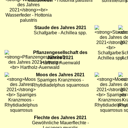
Wasserfeder - Hottonia palustris
Bild
Staude des Jahres 2021
Bild
Bild
Schafgarbe - Achillea spp.
Bild
Pflanzengesellschaft des
Jahres 2021
Hartholz-Auenwald
Bild
Moos des Jahres 2021
Bild
Bild
Sparriges Kranzmoos -
Rhytidiadelphus squarrosus
Bild
Flechte des Jahres 2021
Bild
Gewöhnliche Mauerflechte -
Lecanora muralis