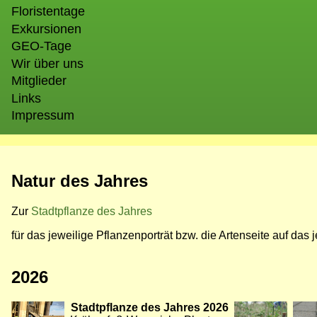
Floristentage
Exkursionen
GEO-Tage
Wir über uns
Mitglieder
Links
Impressum
Natur des Jahres
Zur
Stadtpflanze des Jahres
für das jeweilige Pflanzenporträt bzw. die Artenseite auf das j
2026
Bild
Stadtpflanze des Jahres 2026
Bild
Bild