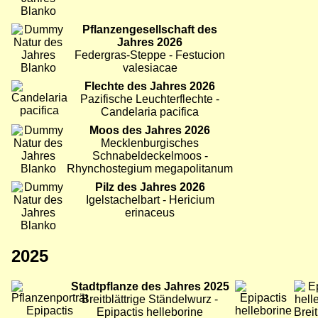
Bild
Pflanzengesellschaft des
Jahres 2026
Federgras-Steppe - Festucion
valesiacae
Bild
Flechte des Jahres 2026
Pazifische Leuchterflechte -
Candelaria pacifica
Bild
Moos des Jahres 2026
Mecklenburgisches
Schnabeldeckelmoos -
Rhynchostegium megapolitanum
Bild
Pilz des Jahres 2026
Igelstachelbart - Hericium
erinaceus
2025
Bild
Stadtpflanze des Jahres 2025
Bild
Bild
Breitblättrige Ständelwurz -
Epipactis helleborine