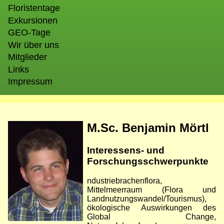
Floristentage
Exkursionen
GEO-Tage
Wir über uns
Mitglieder
Links
Impressum
Bild
M.Sc. Benjamin Mörtl
Interessens- und
Forschungsschwerpunkte
ndustriebrachenflora,
Mittelmeerraum (Flora und
Landnutzungswandel/Tourismus),
ökologische Auswirkungen des
Global Change,