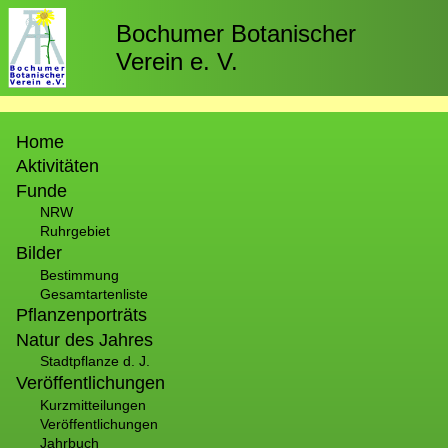
Direkt
zum
Bochumer Botanischer
Inhalt
Verein e. V.
Hauptnavigation
Home
Aktivitäten
Funde
NRW
Ruhrgebiet
Bilder
Bestimmung
Gesamtartenliste
Pflanzenporträts
Natur des Jahres
Stadtpflanze d. J.
Veröffentlichungen
Kurzmitteilungen
Veröffentlichungen
Jahrbuch