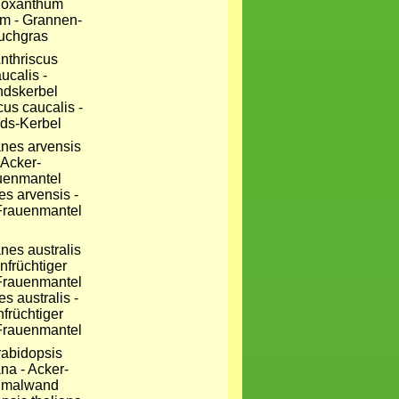
hoxanthum
um - Grannen-
uchgras
cus caucalis -
ds-Kerbel
s arvensis -
Frauenmantel
s australis -
nfrüchtiger
Frauenmantel