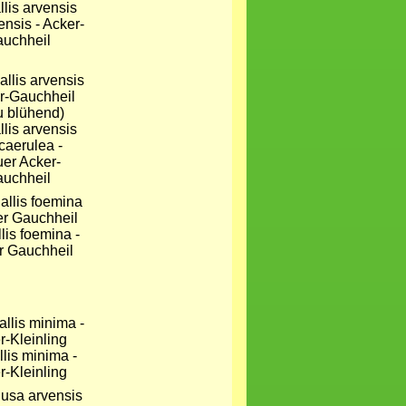
lis arvensis
ensis - Acker-
uchheil
lis arvensis
 caerulea -
uer Acker-
uchheil
lis foemina -
r Gauchheil
lis minima -
r-Kleinling