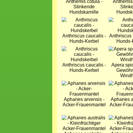
Anthemis cotula -
Anthemis 
Stinkende
Stink
Hundskamille
Hundsk
Bild
Bild
Anthriscus caucalis -
Anthriscus 
Hunds-Kerbel
Hunds-
Bild
Bild
Anthriscus caucalis -
Apera spic
Hunds-Kerbel
Gewöhn
Wind
Bild
Bild
Aphanes arvensis -
Aphanes a
Acker-Frauenmantel
Acker-Fra
Bild
Bild