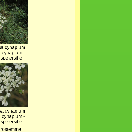
sa cynapium
. cynapium -
spetersilie
sa cynapium
. cynapium -
spetersilie