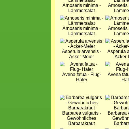
Arnoseris minima -
Arnoseris
Lämmersalat
Lämmer
Bild
Bild
Arnoseris minima -
Arnoseris
Lämmersalat
Lämmer
Bild
Bild
Asperula arvensis -
Asperula a
Acker-Meier
Acker-
Bild
Bild
Avena fatua - Flug-
Avena fatu
Hafer
Haf
Bild
Bild
Barbarea vulgaris -
Barbarea v
Gewöhnliches
Gewöhn
Barbarakraut
Barbar