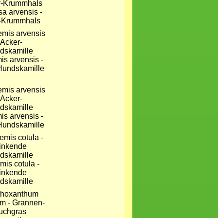
a arvensis -
-Krummhals
is arvensis -
Hundskamille
is arvensis -
Hundskamille
mis cotula -
inkende
dskamille