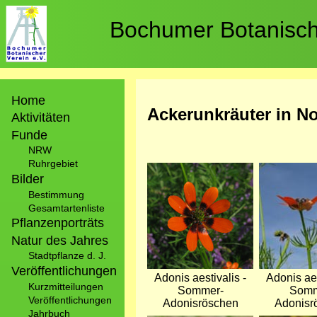
Direkt
zum
Bochumer Botanische
Inhalt
Hauptnavigation
Home
Ackerunkräuter in N
Aktivitäten
Funde
NRW
Ruhrgebiet
Bild
Bild
Bilder
Bestimmung
Gesamtartenliste
Pflanzenporträts
Natur des Jahres
Stadtpflanze d. J.
Veröffentlichungen
Adonis aestivalis -
Adonis aes
Kurzmitteilungen
Sommer-
Somm
Veröffentlichungen
Adonisröschen
Adonisr
Jahrbuch