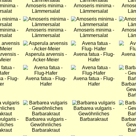
 minima -
Arnoseris minima -
Arnoseris minima -
Arnose
salat
Lämmersalat
Lämmersalat
Läm
Bild
Bild
Bild
 minima -
Arnoseris minima -
Arnoseris minima -
Arnose
salat
Lämmersalat
Lämmersalat
Läm
Bild
Bild
Bild
rvensis -
Asperula arvensis -
Avena fatua - Flug-
Avena 
Meier
Acker-Meier
Hafer
Bild
Bild
Bild
a - Flug-
Avena fatua - Flug-
Avena fatua - Flug-
er
Hafer
Hafer
Barbar
Gew
Bar
Bild
Bild
Bild
Barbarea vulgaris -
Gewöhnliches
ulgaris -
Barbarea vulgaris -
Barbarakraut
Barbar
liches
Gewöhnliches
Gew
akraut
Barbarakraut
Bar