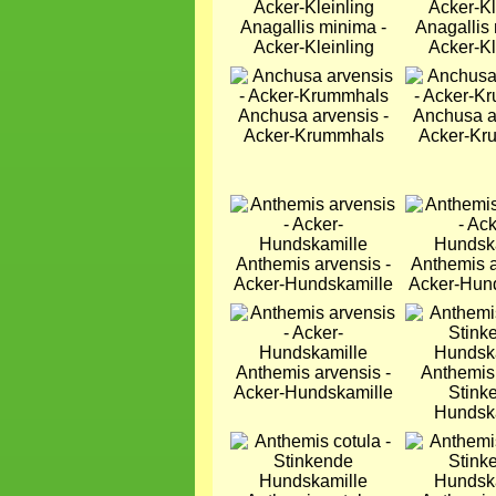
Anagallis minima -
Anagallis
Acker-Kleinling
Acker-Kl
Bild
Bild
Anchusa arvensis -
Anchusa a
Acker-Krummhals
Acker-Kr
Bild
Bild
Anthemis arvensis -
Anthemis a
Acker-Hundskamille
Acker-Hun
Bild
Bild
Anthemis arvensis -
Anthemis 
Acker-Hundskamille
Stink
Hundsk
Bild
Bild