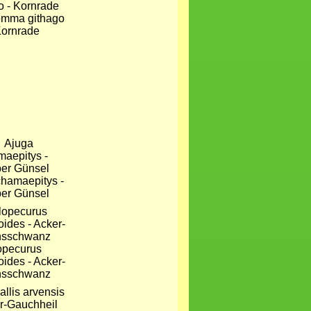
emma githago
Kornrade
hamaepitys -
er Günsel
opecurus
ides - Acker-
hsschwanz