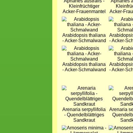
Aphanes australis -
Aphanes au
Kleinfrüchtiger
Kleinfrü
Acker-Frauenmantel
Acker-Fra
Bild
Bild
Arabidopsis thaliana
Arabidopsi
- Acker-Schmalwand
- Acker-S
Bild
Bild
Arabidopsis thaliana
Arabidopsi
- Acker-Schmalwand
- Acker-S
Bild
Bild
Arenaria serpyllifolia
Arenaria ser
- Quendelblättriges
Quendelbl
Sandkraut
Sandk
Bild
Bild