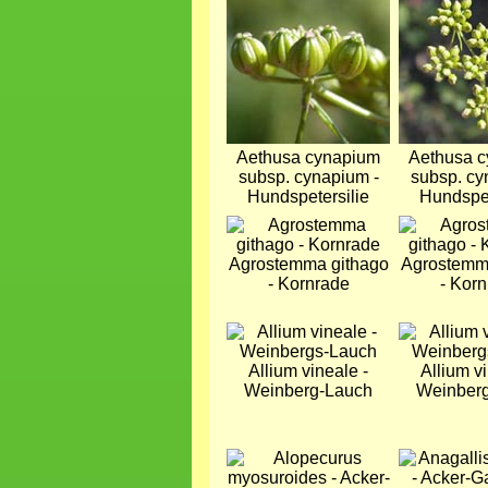
Aethusa cynapium
Aethusa 
subsp. cynapium -
subsp. cy
Hundspetersilie
Hundspet
Bild
Bild
Agrostemma githago
Agrostemm
- Kornrade
- Kor
Bild
Bild
Allium vineale -
Allium vi
Weinberg-Lauch
Weinber
Bild
Bild