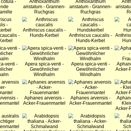
cotula -
Anthoxanthum
Anthoxanthum
Ant
ende
aristatum - Grannen-
aristatum - Grannen-
aristat
amille
Ruchgras
Ruchgras
R
Bild
Bild
Bild
Anthriscus caucalis -
caucalis -
Hunds-Kerbel
Anthriscus caucalis -
Anthris
Kerbel
Hunds-Kerbel
Hun
Bild
Bild
Bild
a-venti -
Apera spica-venti -
Apera spica-venti -
Aphane
licher
Gewöhnlicher
Gewöhnlicher
Acker-
halm
Windhalm
Windhalm
Bild
Bild
Bild
rvensis -
Aphanes arvensis -
Aphanes arvensis -
Aphane
uenmantel
Acker-Frauenmantel
Acker-Frauenmantel
Klei
Acker-
Bild
Bild
Bild