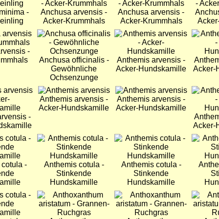
 minima -
Anchusa arvensis -
Anchusa arvensis -
Anchus
einling
Acker-Krummhals
Acker-Krummhals
Acker
Bild
Bild
Bild
rvensis -
ummhals
Anchusa officinalis -
Anthemis arvensis -
Anthem
Gewöhnliche
Acker-Hundskamille
Acker-
Ochsenzunge
Bild
Bild
Bild
Anthemis arvensis -
Anthemis arvensis -
Acker-Hundskamille
Acker-Hundskamille
rvensis -
Anthem
dskamille
Acker-
Bild
Bild
Bild
cotula -
Anthemis cotula -
Anthemis cotula -
Anthe
ende
Stinkende
Stinkende
St
amille
Hundskamille
Hundskamille
Hun
Bild
Bild
Bild