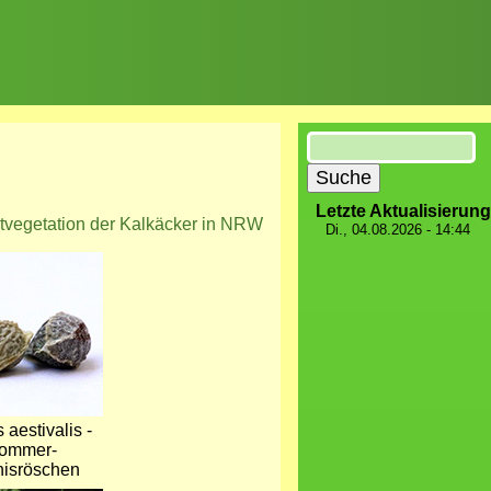
Suche
Letzte Aktualisierung
tvegetation der Kalkäcker in NRW
Di., 04.08.2026 - 14:44
 aestivalis -
ommer-
isröschen