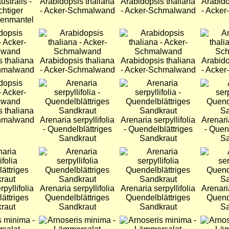
stralis -
Arabidopsis thaliana
Arabidopsis thaliana
Arabido
chtiger
- Acker-Schmalwand
- Acker-Schmalwand
- Acke
uenmantel
Bild
Bild
Bild
s thaliana
Arabidopsis thaliana
Arabidopsis thaliana
Arabido
chmalwand
- Acker-Schmalwand
- Acker-Schmalwand
- Acke
Bild
Bild
Bild
s thaliana
chmalwand
Arenaria serpyllifolia
Arenaria serpyllifolia
Arenaria
- Quendelblättriges
- Quendelblättriges
- Quen
Sandkraut
Sandkraut
Sa
Bild
Bild
Bild
pyllifolia
Arenaria serpyllifolia
Arenaria serpyllifolia
Arenaria
ättriges
Quendelblättriges
Quendelblättriges
Quend
raut
Sandkraut
Sandkraut
Sa
Bild
Bild
Bild