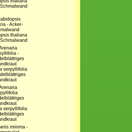
psis thaliana
r-Schmalwand
psis thaliana
r-Schmalwand
 serpyllifolia
delblättriges
ndkraut
 serpyllifolia
elblättriges
ndkraut