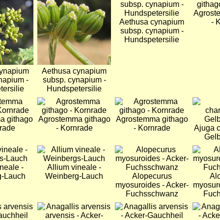
Agrost
Aethusa cynapium
- 
subsp. cynapium -
Hundspetersilie
cynapium
Aethusa cynapium
napium -
subsp. cynapium -
ersilie
Hundspetersilie
Bild
Bild
Bild
a githago
Agrostemma githago
Agrostemma githago
nrade
- Kornrade
- Kornrade
Ajuga c
Gelb
Bild
Bild
Bild
neale -
Allium vineale -
g-Lauch
Weinberg-Lauch
Alopecurus
Al
myosuroides - Acker-
myosuro
Fuchsschwanz
Fuc
Bild
Bild
Bild