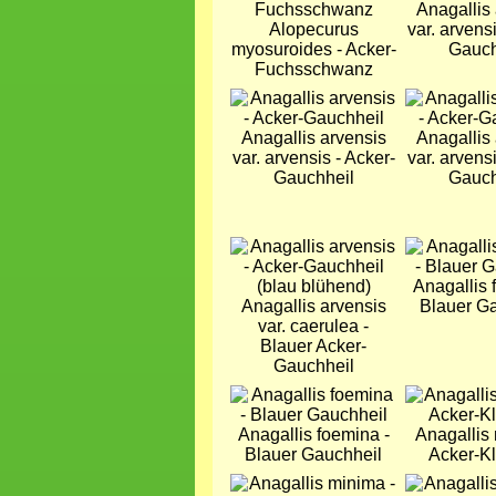
Anagallis
Alopecurus
var. arvensi
myosuroides - Acker-
Gauch
Fuchsschwanz
Bild
Bild
Anagallis arvensis
Anagallis
var. arvensis - Acker-
var. arvensi
Gauchheil
Gauch
Bild
Bild
Anagallis 
Anagallis arvensis
Blauer G
var. caerulea -
Blauer Acker-
Gauchheil
Bild
Bild
Anagallis foemina -
Anagallis
Blauer Gauchheil
Acker-Kl
Bild
Bild