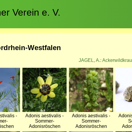
r Verein e. V.
ordrhein-Westfalen
JAGEL, A.: Ackerwildkrau
Bild
Bild
Bild
tivalis -
Adonis aestivalis -
Adonis aestivalis -
Adonis
er-
Sommer-
Sommer-
S
öschen
Adonisröschen
Adonisröschen
Adon