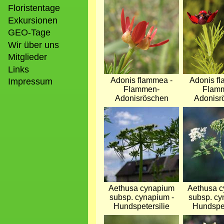
Bild
Bild
Floristentage
Exkursionen
GEO-Tage
Wir über uns
Mitglieder
Links
Adonis flammea -
Adonis f
Impressum
Flammen-
Flam
Adonisröschen
Adonisr
Bild
Bild
Aethusa cynapium
Aethusa 
subsp. cynapium -
subsp. cy
Hundspetersilie
Hundspet
Bild
Bild