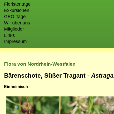
Floristentage
Exkursionen
GEO-Tage
Wir über uns
Mitglieder
Links
Impressum
Flora von Nordrhein-Westfalen
Bärenschote, Süßer Tragant -
Astraga
Einheimisch
Bild