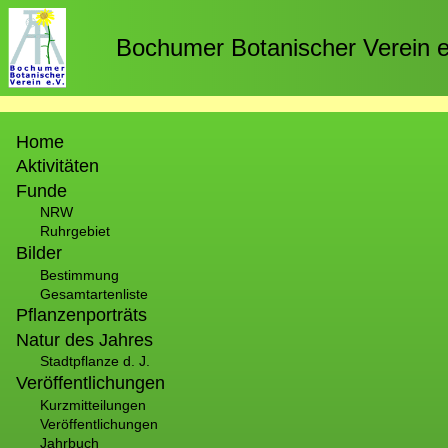
Direkt
zum
Bochumer Botanischer Verein e
Inhalt
Hauptnavigation
Home
Aktivitäten
Funde
NRW
Ruhrgebiet
Bilder
Bestimmung
Gesamtartenliste
Pflanzenporträts
Natur des Jahres
Stadtpflanze d. J.
Veröffentlichungen
Kurzmitteilungen
Veröffentlichungen
Jahrbuch