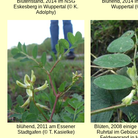
Blütenstand, 2014 im NSG
blühend, 2014 
Eskesberg in Wuppertal (© K.
Wuppertal 
Adolphy)
Bild
Bild
blühend, 2011 am Essener
Blüten, 2008 einige
Stadtgafen (© T. Kasielke)
Ruhrtal im Gebüsc
Feldwegrand in H