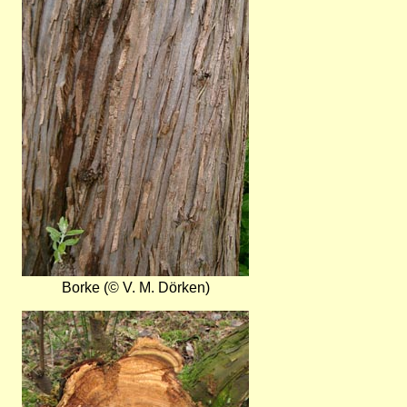
Borke (© V. M. Dörken)
Bild