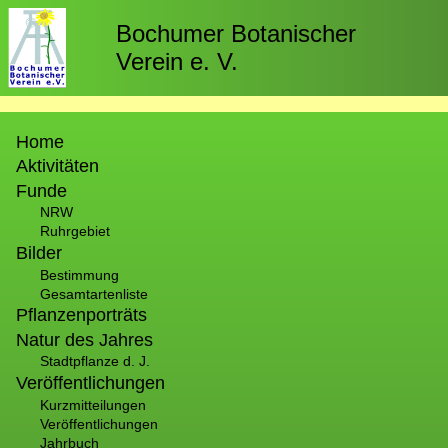
Direkt
zum
Bochumer Botanischer
Inhalt
Verein e. V.
Hauptnavigation
Home
Aktivitäten
Funde
NRW
Ruhrgebiet
Bilder
Bestimmung
Gesamtartenliste
Pflanzenporträts
Natur des Jahres
Stadtpflanze d. J.
Veröffentlichungen
Kurzmitteilungen
Veröffentlichungen
Jahrbuch