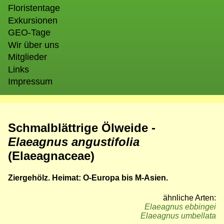
Floristentage
Exkursionen
GEO-Tage
Wir über uns
Mitglieder
Links
Impressum
Schmalblättrige Ölweide -
Elaeagnus angustifolia
(Elaeagnaceae)
Ziergehölz. Heimat: O-Europa bis M-Asien.
ähnliche Arten:
Elaeagnus ebbingei
Elaeagnus umbellata