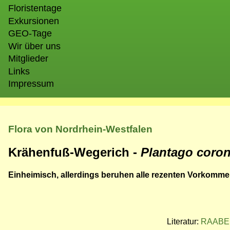
Floristentage
Exkursionen
GEO-Tage
Wir über uns
Mitglieder
Links
Impressum
Flora von Nordrhein-Westfalen
Krähenfuß-Wegerich -
Plantago coro
Einheimisch, allerdings beruhen alle rezenten Vorkomme
Literatur:
RAABE 