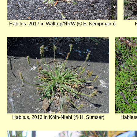
Habitus. 2017 in Waltrop/NRW (© E. Kempmann)
H
Bild
Bild
Habitus, 2013 in Köln-Niehl (© H. Sumser)
Habitus
Bild