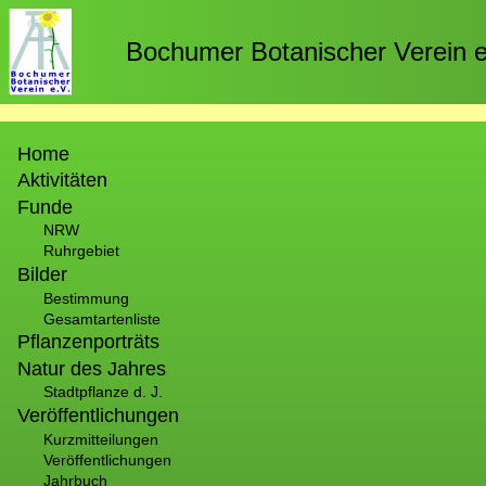
Direkt
zum
Bochumer Botanischer Verein e
Inhalt
Hauptnavigation
Home
Aktivitäten
Funde
NRW
Ruhrgebiet
Bilder
Bestimmung
Gesamtartenliste
Pflanzenporträts
Natur des Jahres
Stadtpflanze d. J.
Veröffentlichungen
Kurzmitteilungen
Veröffentlichungen
Jahrbuch