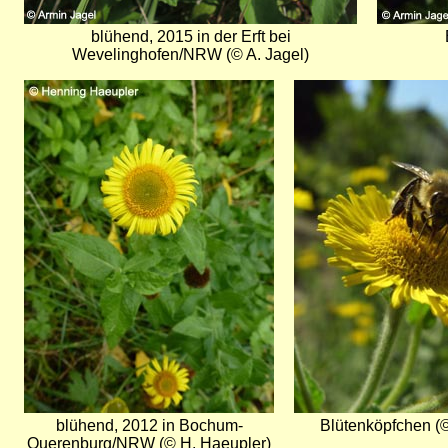
blühend, 2015 in der Erft bei
Wevelinghofen/NRW (© A. Jagel)
Bild
Bild
blühend, 2012 in Bochum-
Blütenköpfchen (©
Querenburg/NRW (© H. Haeupler)