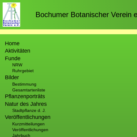
Direkt
zum
Bochumer Botanischer Verein e
Inhalt
Hauptnavigation
Home
Aktivitäten
Funde
NRW
Ruhrgebiet
Bilder
Bestimmung
Gesamtartenliste
Pflanzenporträts
Natur des Jahres
Stadtpflanze d. J.
Veröffentlichungen
Kurzmitteilungen
Veröffentlichungen
Jahrbuch