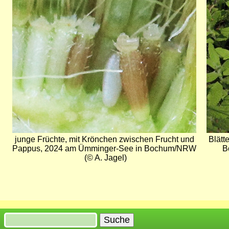
junge Früchte, mit Krönchen zwischen Frucht und
Blätt
Pappus, 2024 am Ümminger-See in Bochum/NRW
B
(© A. Jagel)
Suche