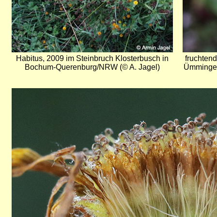
Habitus, 2009 im Steinbruch Klosterbusch in
fruchten
Bochum-Querenburg/NRW (© A. Jagel)
Ümminger
Bild