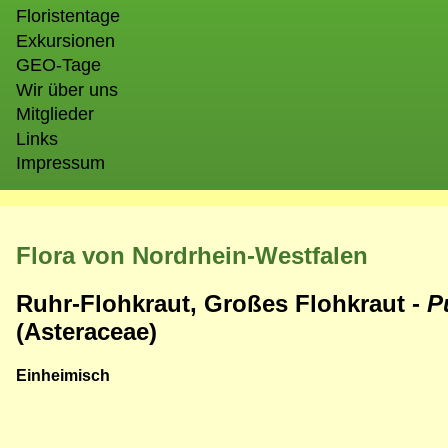
Floristentage
Exkursionen
GEO-Tage
Wir über uns
Mitglieder
Links
Impressum
Flora von Nordrhein-Westfalen
Ruhr-Flohkraut, Großes Flohkraut -
P
(Asteraceae)
Einheimisch