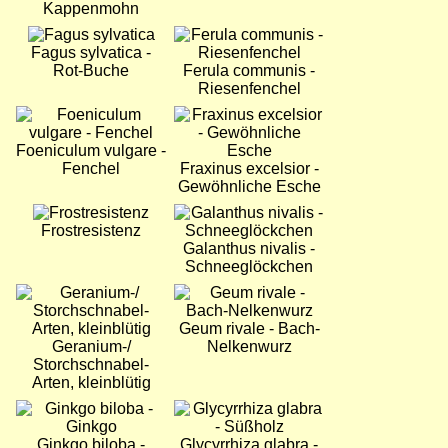
Kappenmohn
Bild
Bild
Fagus sylvatica -
Rot-Buche
Ferula communis -
Riesenfenchel
Bild
Bild
Foeniculum vulgare -
Fenchel
Fraxinus excelsior -
Gewöhnliche Esche
Bild
Bild
Frostresistenz
Galanthus nivalis -
Schneeglöckchen
Bild
Bild
Geum rivale - Bach-
Geranium-/
Nelkenwurz
Storchschnabel-
Arten, kleinblütig
Bild
Bild
Ginkgo biloba -
Glycyrrhiza glabra -