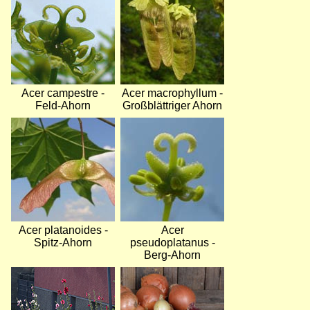
Acer campestre -
Acer macrophyllum -
Feld-Ahorn
Großblättriger Ahorn
Bild
Bild
Acer platanoides -
Acer
Spitz-Ahorn
pseudoplatanus -
Berg-Ahorn
Bild
Bild