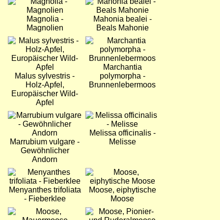
Bild
Bild
Magnolia -
Mahonia bealei -
Magnolien
Beals Mahonie
Bild
Bild
Marchantia
Malus sylvestris -
polymorpha -
Holz-Apfel,
Brunnenlebermoos
Europäischer Wild-
Apfel
Bild
Bild
Melissa officinalis -
Marrubium vulgare -
Melisse
Gewöhnlicher
Andorn
Bild
Bild
Menyanthes trifoliata
Moose, eiphytische
- Fieberklee
Moose
Bild
Bild