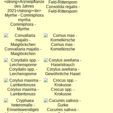
Consolida regalis -
Feld-Rittersporn
Commiphora -
Myrrhe
Bild
Bild
Cornus mas -
Convallaria majalis -
Kornelkirsche
Maiglöckchen
Bild
Bild
Corydalis spp. -
Corylus avellana -
Lerchensporne
Gewöhnliche Hasel
Bild
Bild
Corylus maxima -
Crocus spp. -
Lambertsnuss
Krokusse
Bild
Bild
Cucumis sativus -