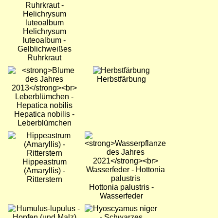
Helichrysum
luteoalbum -
Gelblichweißes
Ruhrkraut
Bild
Bild
Herbstfärbung
Hepatica nobilis -
Leberblümchen
Bild
Bild
Hippeastrum
(Amaryllis) -
Ritterstern
Hottonia palustris -
Wasserfeder
Bild
Bild