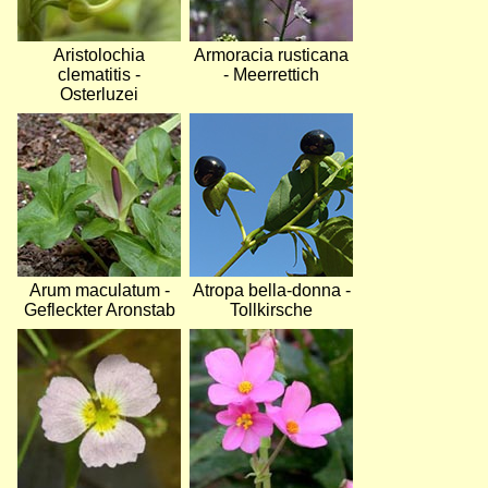
Aristolochia
Armoracia rusticana
clematitis -
- Meerrettich
Osterluzei
Bild
Bild
Arum maculatum -
Atropa bella-donna -
Gefleckter Aronstab
Tollkirsche
Bild
Bild