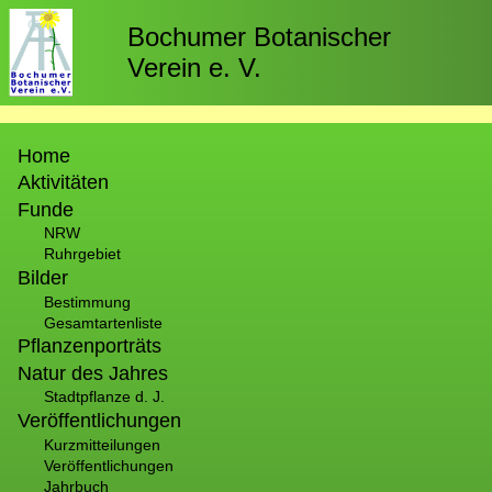
Direkt
zum
Bochumer Botanischer
Inhalt
Verein e. V.
Hauptnavigation
Home
Aktivitäten
Funde
NRW
Ruhrgebiet
Bilder
Bestimmung
Gesamtartenliste
Pflanzenporträts
Natur des Jahres
Stadtpflanze d. J.
Veröffentlichungen
Kurzmitteilungen
Veröffentlichungen
Jahrbuch