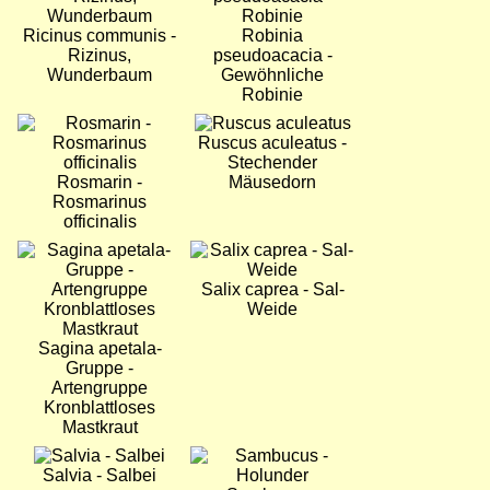
Ricinus communis -
Robinia
Rizinus,
pseudoacacia -
Wunderbaum
Gewöhnliche
Robinie
Bild
Bild
Ruscus aculeatus -
Stechender
Rosmarin -
Mäusedorn
Rosmarinus
officinalis
Bild
Bild
Salix caprea - Sal-
Weide
Sagina apetala-
Gruppe -
Artengruppe
Kronblattloses
Mastkraut
Bild
Bild
Salvia - Salbei