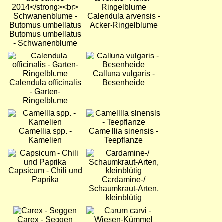
Calendula arvensis -
Acker-Ringelblume
Butomus umbellatus
- Schwanenblume
Bild
Bild
Calluna vulgaris -
Calendula officinalis
Besenheide
- Garten-
Ringelblume
Bild
Bild
Camellia spp. -
Camelllia sinensis -
Kamelien
Teepflanze
Bild
Bild
Capsicum - Chili und
Paprika
Cardamine-/
Schaumkraut-Arten,
kleinblütig
Bild
Bild
Carex - Seggen