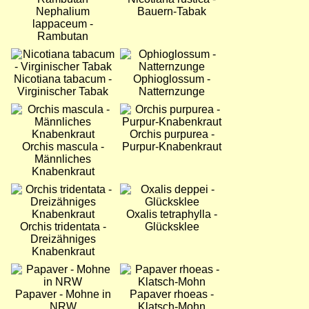
Nephalium
Bauern-Tabak
lappaceum -
Rambutan
Bild
Bild
Nicotiana tabacum -
Ophioglossum -
Virginischer Tabak
Natternzunge
Bild
Bild
Orchis purpurea -
Orchis mascula -
Purpur-Knabenkraut
Männliches
Knabenkraut
Bild
Bild
Oxalis tetraphylla -
Orchis tridentata -
Glücksklee
Dreizähniges
Knabenkraut
Bild
Bild
Papaver - Mohne in
Papaver rhoeas -
NRW
Klatsch-Mohn