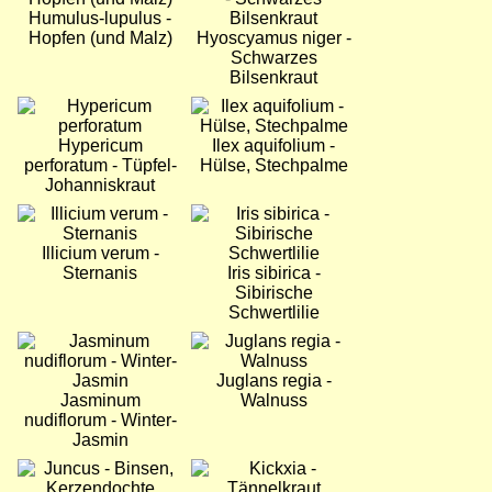
Humulus-lupulus -
Hopfen (und Malz)
Hyoscyamus niger -
Schwarzes
Bilsenkraut
Bild
Bild
Hypericum
Ilex aquifolium -
perforatum - Tüpfel-
Hülse, Stechpalme
Johanniskraut
Bild
Bild
Illicium verum -
Sternanis
Iris sibirica -
Sibirische
Schwertlilie
Bild
Bild
Juglans regia -
Jasminum
Walnuss
nudiflorum - Winter-
Jasmin
Bild
Bild