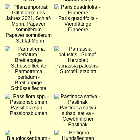
Bild
Bild
Paris quadrifolia -
Vierblättrige
Einbeere
Papaver somniferum
- Schlaf-Mohn
Bild
Bild
Parnassia palustris -
Parmotrema
Sumpf-Herzblatt
perlatum -
Breitlappige
Schüsselflechte
Bild
Bild
Passiflora spp. -
Pastinaca sativa
Passionsblumen
subsp. sativa -
Gewöhnlicher
Pastinak
Bild
Bild