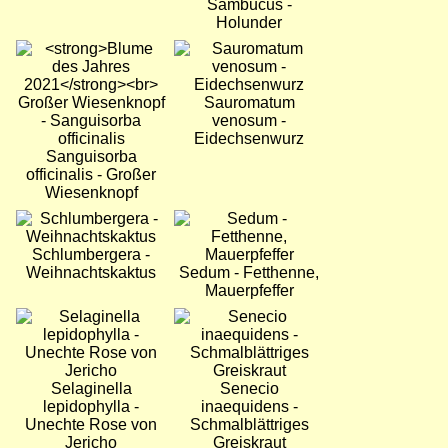
Sambucus -
Holunder
Bild
Bild
Sauromatum
venosum -
Eidechsenwurz
Sanguisorba
officinalis - Großer
Wiesenknopf
Bild
Bild
Schlumbergera -
Weihnachtskaktus
Sedum - Fetthenne,
Mauerpfeffer
Bild
Bild
Selaginella
Senecio
lepidophylla -
inaequidens -
Unechte Rose von
Schmalblättriges
Jericho
Greiskraut