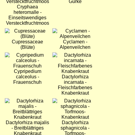
Gurke
Cryphaea
heteromalle -
Einseitswendiges
Verstecktfruchtmoos
Bild
Bild
Cupressaceae
Cyclamen -
(Blüte)
Alpenveilchen
Bild
Bild
Cypripedium
calceolus -
Dactylorhiza
Frauenschuh
incarnata -
Fleischfarbenes
Knabenkraut
Bild
Bild
Dactylorhiza majalis
Dactylorhiza
- Breitblättriges
sphagnicola -
Knabenkraut
Torfmoos-