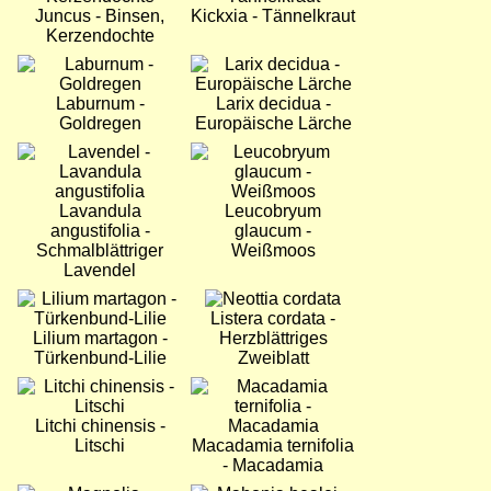
Juncus - Binsen,
Kickxia - Tännelkraut
Kerzendochte
Bild
Bild
Laburnum -
Larix decidua -
Goldregen
Europäische Lärche
Bild
Bild
Lavandula
Leucobryum
angustifolia -
glaucum -
Schmalblättriger
Weißmoos
Lavendel
Bild
Bild
Listera cordata -
Lilium martagon -
Herzblättriges
Türkenbund-Lilie
Zweiblatt
Bild
Bild
Litchi chinensis -
Litschi
Macadamia ternifolia
- Macadamia