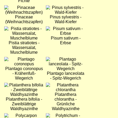
Fichte
Bild
Bild
Pinaceae
Pinus sylvestris -
(Weihnachtszapfen)
Wald-Kiefer
Bild
Bild
Pisum sativum -
Pistia stratiotes -
Erbse
Wassersalat,
Muschelblume
Bild
Bild
Plantago coronopus
- Krähenfuß-
Plantago lanceolata
Wegerich
- Spitz-Wegerich
Bild
Bild
Platanthera
Platanthera bifolia -
chlorantha -
Zweiblättrige
Grünliche
Waldhyazinthe
Waldhyazinthe
Bild
Bild