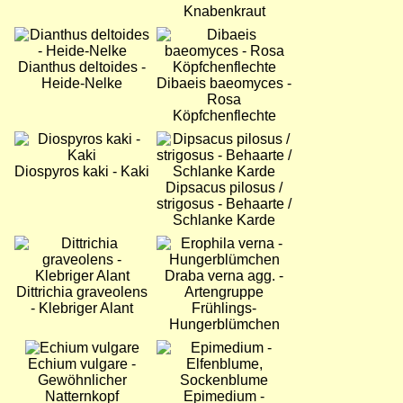
Knabenkraut
Bild
Bild
Dianthus deltoides -
Heide-Nelke
Dibaeis baeomyces -
Rosa
Köpfchenflechte
Bild
Bild
Diospyros kaki - Kaki
Dipsacus pilosus /
strigosus - Behaarte /
Schlanke Karde
Bild
Bild
Draba verna agg. -
Dittrichia graveolens
Artengruppe
- Klebriger Alant
Frühlings-
Hungerblümchen
Bild
Bild
Echium vulgare -
Gewöhnlicher
Natternkopf
Epimedium -