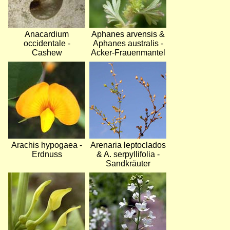
Anacardium
Aphanes arvensis &
occidentale -
Aphanes australis -
Cashew
Acker-Frauenmantel
Bild
Bild
Arachis hypogaea -
Arenaria leptoclados
Erdnuss
& A. serpyllifolia -
Sandkräuter
Bild
Bild