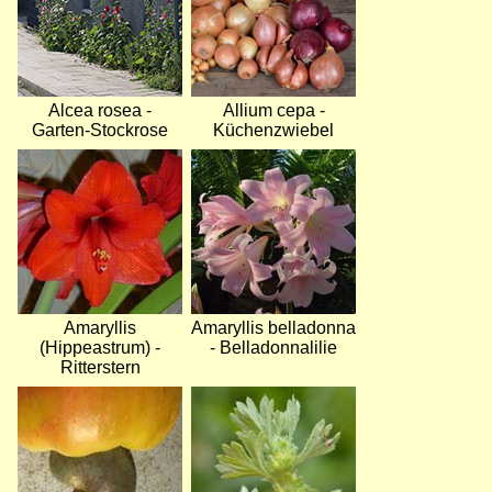
Alcea rosea -
Allium cepa -
Garten-Stockrose
Küchenzwiebel
Bild
Bild
Amaryllis
Amaryllis belladonna
(Hippeastrum) -
- Belladonnalilie
Ritterstern
Bild
Bild