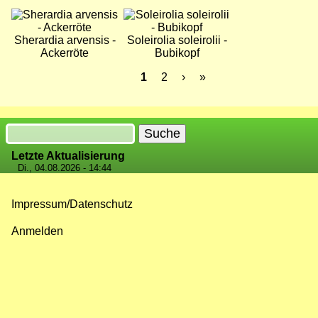
Bild
Bild
Sherardia arvensis -
Soleirolia soleirolii -
Ackerröte
Bubikopf
Aktuelle
1
Seite
2
Nächste
›
Letzte
»
Seite
Seite
Seite
Seitennummerierung
Suche
Letzte Aktualisierung
Di., 04.08.2026 - 14:44
Impressum/Datenschutz
Fußzeilenmenü
Anmelden
Benutzermenü