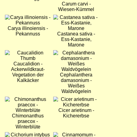
Carum carvi -
Wiesen-Kümmel
Bild
Bild
Carya illinoiensis -
Pekannuss
Castanea sativa -
Ess-Kastanie,
Marone
Bild
Bild
Caucalidion -
Ackerwildkraut-
Vegetation der
Cephalanthera
Kalkäcker
damasonium -
Weißes
Waldvögelein
Bild
Bild
Cicer arietinum -
Chimonanthus
Kichererbse
praecox -
Winterblüte
Bild
Bild