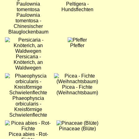
Peltigera -
Hundsflechten
Paulownia
tomentosa -
Chinesischer
Blauglockenbaum
Bild
Bild
Pfeffer
Persicaria -
Knöterich, an
Waldwegen
Bild
Bild
Picea - Fichte
(Weihnachtsbaum)
Phaeophyscia
orbicularis -
Kreisförmige
Schwielenflechte
Bild
Bild
Pinaceae (Blüte)
Picea abies - Rot-