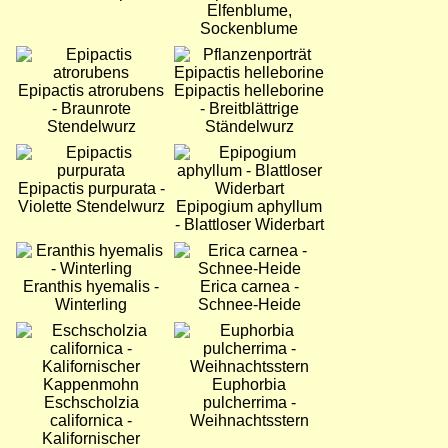
Elfenblume,
Sockenblume
Bild
Bild
Epipactis atrorubens
Epipactis helleborine
- Braunrote
- Breitblättrige
Stendelwurz
Ständelwurz
Bild
Bild
Epipactis purpurata -
Violette Stendelwurz
Epipogium aphyllum
- Blattloser Widerbart
Bild
Bild
Eranthis hyemalis -
Erica carnea -
Winterling
Schnee-Heide
Bild
Bild
Euphorbia
Eschscholzia
pulcherrima -
californica -
Weihnachtsstern
Kalifornischer