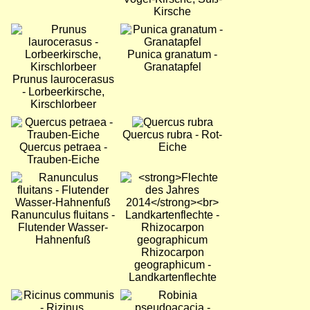
Kirsche
Bild
Bild
Punica granatum -
Granatapfel
Prunus laurocerasus
- Lorbeerkirsche,
Kirschlorbeer
Bild
Bild
Quercus rubra - Rot-
Quercus petraea -
Eiche
Trauben-Eiche
Bild
Bild
Ranunculus fluitans -
Flutender Wasser-
Hahnenfuß
Rhizocarpon
geographicum -
Landkartenflechte
Bild
Bild