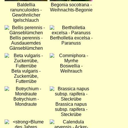
Baldellia
Begonia socotrana -
ranunculoides -
Weihnachts-Begonie
Gewöhnlicher
Igelschlauch
Bild
Bild
Bellis perennis -
Bertholletia excelsa -
Ausdauerndes
Paranuss
Gänseblümchen
Bild
Bild
Boswellia -
Beta vulgaris -
Weihrauch
Zuckerrübe,
Futterrübe
Bild
Bild
Botrychium -
Mondraute
Brassica napus
subsp. rapifera -
Steckrübe
Bild
Bild