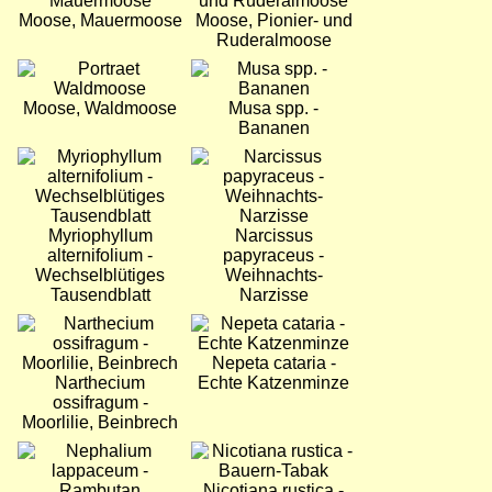
Moose, Mauermoose
Moose, Pionier- und
Ruderalmoose
Bild
Bild
Moose, Waldmoose
Musa spp. -
Bananen
Bild
Bild
Myriophyllum
Narcissus
alternifolium -
papyraceus -
Wechselblütiges
Weihnachts-
Tausendblatt
Narzisse
Bild
Bild
Nepeta cataria -
Narthecium
Echte Katzenminze
ossifragum -
Moorlilie, Beinbrech
Bild
Bild
Nicotiana rustica -