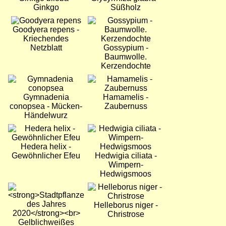
Ginkgo
Süßholz
Bild
Bild
Goodyera repens -
Kriechendes
Netzblatt
Gossypium -
Baumwolle.
Kerzendochte
Bild
Bild
Gymnadenia
Hamamelis -
conopsea - Mücken-
Zaubernuss
Händelwurz
Bild
Bild
Hedera helix -
Gewöhnlicher Efeu
Hedwigia ciliata -
Wimpern-
Hedwigsmoos
Bild
Bild
Helleborus niger -
Christrose