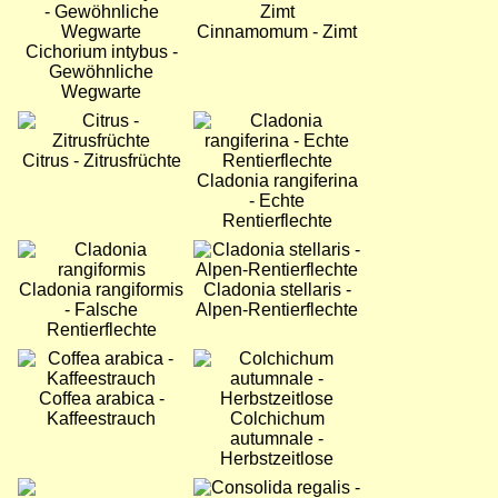
Cinnamomum - Zimt
Cichorium intybus -
Gewöhnliche
Wegwarte
Bild
Bild
Citrus - Zitrusfrüchte
Cladonia rangiferina
- Echte
Rentierflechte
Bild
Bild
Cladonia rangiformis
Cladonia stellaris -
- Falsche
Alpen-Rentierflechte
Rentierflechte
Bild
Bild
Coffea arabica -
Kaffeestrauch
Colchichum
autumnale -
Herbstzeitlose
Bild
Bild