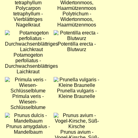
Polycarpon
tetraphyllum -
Polytrichum -
Vierblättriges
Widertonmoos,
Nagelkraut
Haarmützenmoos
Bild
Bild
Potentilla erecta -
Blutwurz
Potamogeton
perfoliatus -
Durchwachsenblättriges
Laichkraut
Bild
Bild
Prunella vulgaris -
Primula veris -
Kleine Braunelle
Wiesen-
Schlüsselblume
Bild
Bild
Prunus amygdalus -
Mandelbaum
Prunus avium -
Vogel-Kirsche, Süß-