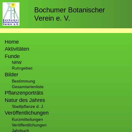
Direkt
zum
Bochumer Botanischer
Inhalt
Verein e. V.
Hauptnavigation
Home
Aktivitäten
Funde
NRW
Ruhrgebiet
Bilder
Bestimmung
Gesamtartenliste
Pflanzenporträts
Natur des Jahres
Stadtpflanze d. J.
Veröffentlichungen
Kurzmitteilungen
Veröffentlichungen
Jahrbuch