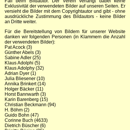
Fall beim Bildautor. Der Verein verlangt dabei keine
Exklusivität der verwendeten Bilder auf unseren Seiten. Er
versieht die Bilder mit dem Copyrightautor und gibt - ohne
ausdrückliche Zustimmung des Bildautors - keine Bilder
an Dritte weiter.
Für die Bereitstellung von Bildern für unserer Website
danken wir folgenden Personen (in Klammern die Anzahl
der verwendeten Bilder):
Pat Acock (3)
Günther Abels (3)
Sabine Adler (25)
Klaus Adolphi (5)
Klaus Adolphy (32)
Adrian Dyer (1)
Julia Bliesener (10)
Annika Brinkert (14)
Holger Bäcker (11)
Horst Bannwarth (3)
Karin Barenberg (15)
Christian Beckmann (94)
H. Böhm (2)
Guido Bohn (47)
Corinne Buch (4633)
Dietrich Büscher (6)