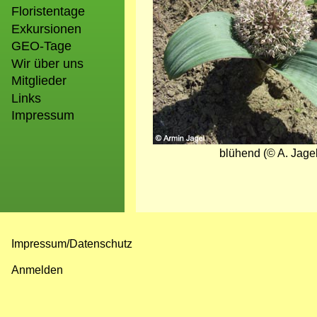
Floristentage
Exkursionen
GEO-Tage
Wir über uns
Mitglieder
Links
Impressum
blühend (© A. Jagel
Impressum/Datenschutz
Fußzeilenmenü
Anmelden
Benutzermenü