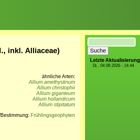
Suche
., inkl. Alliaceae)
Letzte Aktualisierung
Di., 04.08.2026 - 14:44
ähnliche Arten:
Allium amethystinum
Allium christophii
Allium giganteum
Allium hollandicum
Allium stipitatum
e/Bestimmung:
Frühlingsgeophyten