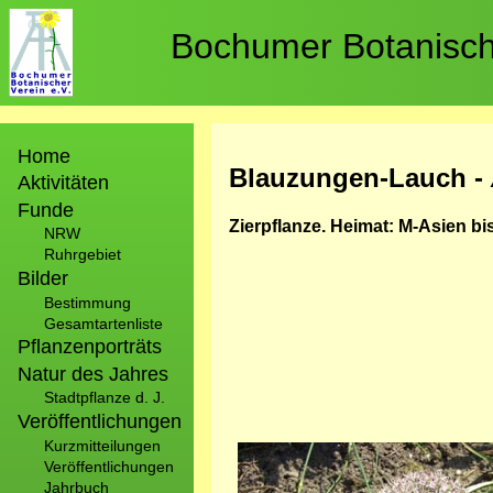
Direkt
zum
Bochumer Botanische
Inhalt
Hauptnavigation
Home
Blauzungen-Lauch -
Aktivitäten
Funde
Zierpflanze. Heimat: M-Asien bi
NRW
Ruhrgebiet
Bilder
Bestimmung
Gesamtartenliste
Pflanzenporträts
Natur des Jahres
Stadtpflanze d. J.
Veröffentlichungen
Kurzmitteilungen
Bild
Veröffentlichungen
Jahrbuch