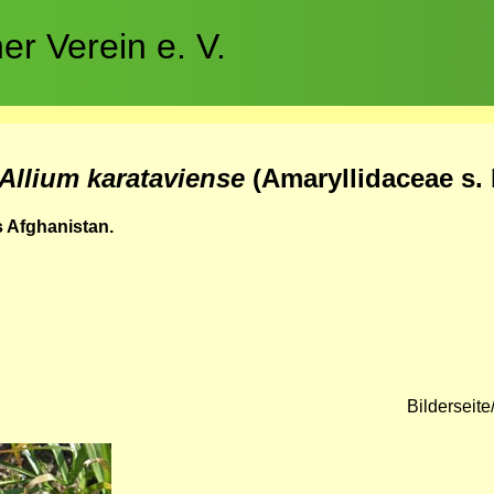
r Verein e. V.
Allium karataviense
(Amaryllidaceae s. l
s Afghanistan.
Bilderseit