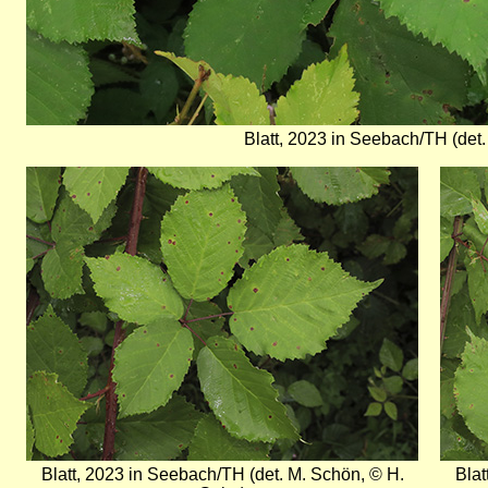
Blatt, 2023 in Seebach/TH (det.
Bild
Bild
Blatt, 2023 in Seebach/TH (det. M. Schön, © H.
Blat