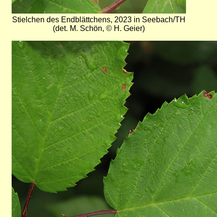
Stielchen des Endblättchens, 2023 in Seebach/TH
(det. M. Schön, © H. Geier)
Bild