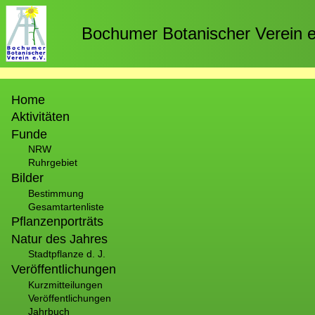
Direkt
zum
Bochumer Botanischer Verein e
Inhalt
Hauptnavigation
Home
Aktivitäten
Funde
NRW
Ruhrgebiet
Bilder
Bestimmung
Gesamtartenliste
Pflanzenporträts
Natur des Jahres
Stadtpflanze d. J.
Veröffentlichungen
Kurzmitteilungen
Veröffentlichungen
Jahrbuch