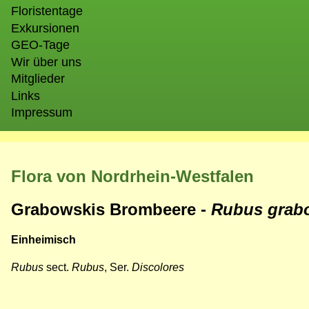
Floristentage
Exkursionen
GEO-Tage
Wir über uns
Mitglieder
Links
Impressum
Flora von Nordrhein-Westfalen
Grabowskis Brombeere -
Rubus grab
Einheimisch
Rubus
sect.
Rubus
, Ser.
Discolores