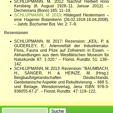
SCHLÜPMANN, M. 2012: Nachruf Herbert Rino
Kersberg (6. August 1928
–
11. Januar 2012). –
Decheniana (Bonn) 165: 11
–
19.
SCHLÜPMANN, M. 2010
: Hildegard Hestermann –
eine Hagener Botanikerin (26.02.1918-16.04.2008).
– Jahrb. Bochumer Bot. Ver. 2: 7
–
9.
Rezensionen
SCHLÜPMANN, M. 2017: Rezension: „KEIL, P. &
GUDERLEY, E.: Artenvielfalt der Industrienatur.
Flora, Fauna und Pilze auf Zollverein in Essen. –
Abhandlungen aus dem Westfälischen Museum für
Naturkunde 87: 1-320.“ – Florist. Rundbr. 51: 138–
142.
SCHLÜPMANN, M. 2013: Rezension: "BAUMBACH,
H., SÄNGER, H. & HEINZE, M. (Hrsg.):
Bergbaufolgelandschaften Deutschlands.
Geobotanische Aspekte und Rekultivierung. – 668 S.
und Beilage, Weisdornverlag, Jena ISBN 978-3-
936055-67-2". – Florist. Rundbr. 47: 119–122.
Suche