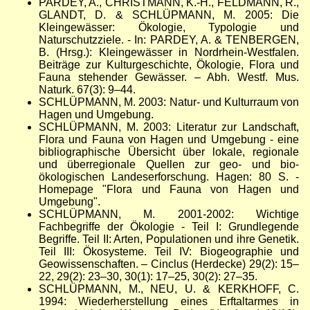
PARDEY, A., CHRISTMANN, K.-H., FELDMANN, R.,
GLANDT, D. & SCHLÜPMANN, M. 2005: Die
Kleingewässer: Ökologie, Typologie und
Naturschutzziele. - In: PARDEY, A. & TENBERGEN,
B. (Hrsg.): Kleingewässer in Nordrhein-Westfalen.
Beiträge zur Kulturgeschichte, Ökologie, Flora und
Fauna stehender Gewässer.
–
Abh. Westf. Mus.
Naturk. 67(3): 9
–
44.
SCHLÜPMANN, M. 2003: Natur- und Kulturraum von
Hagen und Umgebung.
SCHLÜPMANN, M. 2003: Literatur zur Landschaft,
Flora und Fauna von Hagen und Umgebung - eine
bibliographische Übersicht über lokale, regionale
und überregionale Quellen zur geo- und bio-
ökologischen Landeserforschung. Hagen: 80 S. -
Homepage "Flora und Fauna von Hagen und
Umgebung".
SCHLÜPMANN, M. 2001-2002: Wichtige
Fachbegriffe der Ökologie - Teil I: Grundlegende
Begriffe. Teil II: Arten, Populationen und ihre Genetik.
Teil III: Ökosysteme. Teil IV: Biogeographie und
Geowissenschaften.
–
Cinclus (Herdecke) 29(2): 15
–
22, 29(2): 23
–
30, 30(1): 17
–
25, 30(2): 27
–
35.
SCHLÜPMANN, M., NEU, U. & KERKHOFF, C.
1994: Wiederherstellung eines Erftaltarmes in