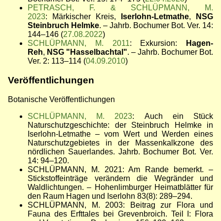
PETRASCH, F. & SCHLÜPMANN, M.
2023
: Märkischer Kreis,
Iserlohn-Letmathe
,
NSG
Steinbruch Helmke
. –
Jahrb. Bochumer Bot. Ver. 14:
144
–
146 (
27.08.2022
)
SCHLÜPMANN, M. 2011
: Exkursion:
Hagen-
Reh
,
NSG "Hasselbachtal"
.
–
Jahrb. Bochumer Bot.
Ver. 2: 113
–
114 (
04.09.2010
)
Veröffentlichungen
Botanische Veröffentlichungen
SCHLÜPMANN, M. 2023
: Auch ein Stück
Naturschutzgeschichte: der Steinbruch Helmke in
Iserlohn-Letmathe – vom Wert und Werden eines
Naturschutzgebietes in der Massenkalkzone des
nördlichen Sauerlandes. Jahrb. Bochumer Bot. Ver.
14: 94–120.
SCHLÜPMANN, M. 2021: Am Rande bemerkt. –
Stickstoffeinträge verändern die Wegränder und
Waldlichtungen. – Hohenlimburger Heimatblätter für
den Raum Hagen und Iserlohn 83(8): 289–294
.
SCHLÜPMANN, M. 2003: Beitrag zur Flora und
Fauna des Erfttales bei Grevenbroich. Teil I: Flora