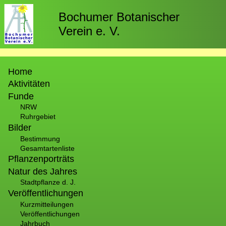
Direkt
zum
Bochumer Botanischer
Inhalt
Verein e. V.
Hauptnavigation
Home
Aktivitäten
Funde
NRW
Ruhrgebiet
Bilder
Bestimmung
Gesamtartenliste
Pflanzenporträts
Natur des Jahres
Stadtpflanze d. J.
Veröffentlichungen
Kurzmitteilungen
Veröffentlichungen
Jahrbuch