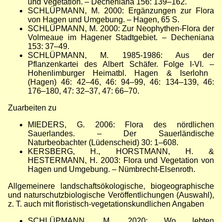
und Vegetation.
–
Decheniana 156: 139
–
162.
SCHLÜPMANN, M. 2000: Ergänzungen zur Flora
von Hagen und Umgebung.
–
Hagen, 65 S.
SCHLÜPMANN, M. 2000: Zur Neophythen-Flora der
Volmeaue im Hagener Stadtgebiet.
–
Decheniana
153: 37
–
49.
SCHLÜPMANN, M. 1985-1986: Aus der
Pflanzenkartei des Albert Schäfer. Folge I-VI.
–
Hohenlimburger Heimatbl. Hagen & Iserlohn
(Hagen) 46: 42
–
46, 46: 94
–
99, 46: 134
–
139, 46:
176
–
180, 47: 32
–
37, 47: 66
–
70.
Zuarbeiten zu
MIEDERS, G. 2006: Flora des nördlichen
Sauerlandes.
–
Der Sauerländische
Naturbeobachter (Lüdenscheid) 30: 1
–
608.
KERSBERG, H., HORSTMANN, H. &
HESTERMANN, H. 2003: Flora und Vegetation von
Hagen und Umgebung.
–
Nümbrecht-Elsenroth.
Allgemeinere landschaftsökologische, biogeographische
und naturschutzbiologische Veröffentlichungen (Auswahl),
z. T. auch mit floristisch-vegetationskundlichen Angaben
SCHLÜPMANN, M. 2020: Wo lebten