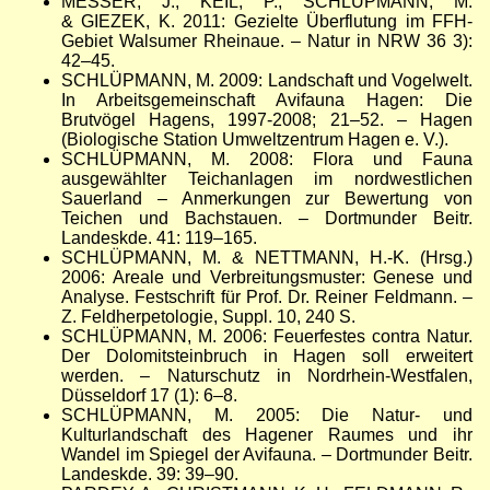
MESSER, J., KEIL, P., SCHLÜPMANN, M.
& GIEZEK, K. 2011: Gezielte Überflutung im FFH-
Gebiet Walsumer Rheinaue. – Natur in NRW 36 3):
42–45.
SCHLÜPMANN, M. 2009: Landschaft und Vogelwelt.
In Arbeitsgemeinschaft Avifauna Hagen: Die
Brutvögel Hagens, 1997-2008; 21
–52
.
–
Hagen
(Biologische Station Umweltzentrum Hagen e. V.).
SCHLÜPMANN, M. 2008: Flora und Fauna
ausgewählter Teichanlagen im nordwestlichen
Sauerland
–
Anmerkungen zur Bewertung von
Teichen und Bachstauen.
–
Dortmunder Beitr.
Landeskde. 41: 119
–
165.
SCHLÜPMANN, M. & NETTMANN, H.-K. (Hrsg.)
2006: Areale und Verbreitungsmuster: Genese und
Analyse. Festschrift für Prof. Dr. Reiner Feldmann.
–
Z. Feldherpetologie, Suppl. 10, 240 S.
SCHLÜPMANN, M. 2006: Feuerfestes contra Natur.
Der Dolomitsteinbruch in Hagen soll erweitert
werden.
–
Naturschutz in Nordrhein-Westfalen,
Düsseldorf 17 (1): 6
–
8.
SCHLÜPMANN, M. 2005: Die Natur- und
Kulturlandschaft des Hagener Raumes und ihr
Wandel im Spiegel der Avifauna.
–
Dortmunder Beitr.
Landeskde. 39: 39
–
90.