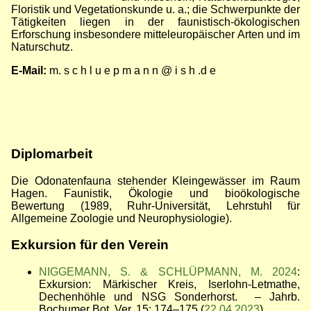
Floristik und Vegetationskunde u. a.; die Schwerpunkte der
Tätigkeiten liegen in der faunistisch-ökologischen
Erforschung insbesondere mitteleuropäischer Arten und im
Naturschutz.
E-Mail:
m. s c h l u e p m a n n @ i s h .d e
Diplomarbeit
Die Odonatenfauna stehender Kleingewässer im Raum
Hagen. Faunistik, Ökologie und bioökologische
Bewertung (1989, Ruhr-Universität, Lehrstuhl für
Allgemeine Zoologie und Neurophysiologie).
Exkursion für den Verein
NIGGEMANN, S. & SCHLÜPMANN, M. 2024
:
Exkursion: Märkischer Kreis, Iserlohn-Letmathe,
Dechenhöhle und NSG Sonderhorst. –
Jahrb.
Bochumer Bot. Ver. 15: 174
–
175 (
22.04.2023
)