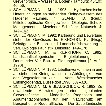
Grevenbroich.
–
Wasser u. Boden (Hamburg) 46(10):
40
–
56.
SCHLÜPMANN, M. 1993: Hydrochemische
Untersuchungen an stehenden Kleingewässern des
Hagener Raumes. In: GLANDT, D. (Red.):
Mitteleuropäische Kleingewässer. Ökologie, Schutz,
Management.
–
Metelener Schriftenr. Natursch. 4:
149
–
162.
SCHLÜPMANN, M. 1992: Kartierung und Bewertung
stehender Gewässer. In: EIKHORST, R. (Hrsg.)
Beiträge zur Biotop- und Landschaftsbewertung. -
Verl. Ökologie Faunistik, Duisburg: 149
–
176.
SCHLÜPMANN, M. & KERKHOFF, C. 1992:
Landschaftspflegerische Begleitplanung.
–
Dortmunder Ver. Bau- u. Planungsliteratur [2. Aufl.
1993].
SCHLÜPMANN, M. 1992: Libellenvorkommen in und
an stehenden Kleingewässern in Abhängigkeit von
der Vegetationsstruktur.
–
Verh. Westdeutscher
Entomologentag, Düsseldorf 1990: 307
–
320.
SCHLÜPMANN, M. & BLAUSCHECK, R. 1992: Zu
erwartende Auswirkungen einer geplanten
Gewerbefläche.
–
Modellhafte Prognosen und
Argumentationshilfen für den Naturschutz am
Beispiel einer Ruderalfläche.
–
Der Sauerländische