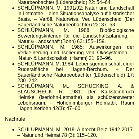
Naturbeobachter (Lüdenscheid) 22: 54
–
64.
SCHLÜPMANN, M. 1991/92: Natur und Landschaft
in Letmathe
–
eine Situationsanalyse auf historischer
Basis.
–
Veröff. Naturwiss. Ver. Lüdenscheid (Der
Sauerländische Naturbeobachter) 22: 37
–
53.
SCHLÜPMANN, M. 1988: Bioökologische
Bewertungskriterien für die Landschaftsplanung.
–
Natur & Landschaft (Bonn) 63: 155
–
159.
SCHLÜPMANN, M. 1985: Auswirkungen der
Verkleinerung und Isolierung von Ökosystemen.
–
Natur- & Landschaftsk. (Hamm) 21: 92
–
96.
SCHLÜPMANN, M. 1984: Lebensgemeinschaft einer
Ruderalfläche bei Hagen-Berchum.
–
Der
Sauerländische Naturbeobachter (Lüdenscheid) 17:
230
–
242.
SCHLÜPMANN, M., SCHÜCKING, A. &
BLAUSCHECK, R. 1981: Der Kalksteinbruch
Helmke (Iserlohn-Letmathe) als schützenswerter
Lebensraum.
–
Hohenlimburger Heimatbl. Raum
Hagen Iserlohn 42(3): 47
–
60.
Nachrufe
SCHLÜPMANN, M. 2018: Albrecht Belz 1942-2017.
– Natur und Heimat 78 (3): 115
–
120.