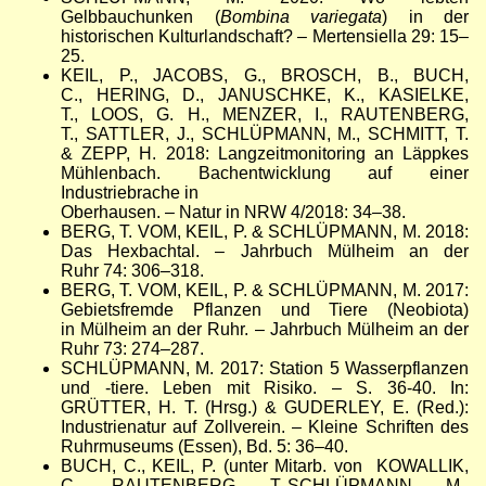
Gelbbauchunken (
Bombina variegata
) in der
historischen Kulturlandschaft? – Mertensiella 29: 15–
25.
KEIL, P., JACOBS, G., BROSCH, B., BUCH,
C., HERING, D., JANUSCHKE, K., KASIELKE,
T., LOOS, G. H., MENZER, I., RAUTENBERG,
T., SATTLER, J., SCHLÜPMANN, M., SCHMITT, T.
& ZEPP, H. 2018: Langzeitmonitoring an Läppkes
Mühlenbach. Bachentwicklung auf einer
Industriebrache in
Oberhausen. – Natur in NRW 4/2018: 34–38.
BERG, T. VOM, KEIL, P. & SCHLÜPMANN, M. 2018:
Das Hexbachtal. – Jahrbuch Mülheim an der
Ruhr 74: 306–318.
BERG, T. VOM, KEIL, P. & SCHLÜPMANN, M. 2017:
Gebietsfremde Pflanzen und Tiere (Neobiota)
in Mülheim an der Ruhr. – Jahrbuch Mülheim an der
Ruhr 73: 274–287.
SCHLÜPMANN, M. 2017: Station 5 Wasserpflanzen
und -tiere. Leben mit Risiko. – S. 36-40. In:
GRÜTTER, H. T. (Hrsg.) & GUDERLEY, E. (Red.):
Industrienatur auf Zollverein. – Kleine Schriften des
Ruhrmuseums (Essen), Bd. 5: 36–40.
BUCH, C., KEIL, P. (unter Mitarb. von KOWALLIK,
C., RAUTENBERG, T.,SCHLÜPMANN, M.,