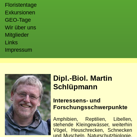
Floristentage
Exkursionen
GEO-Tage
Wir über uns
Mitglieder
Links
Impressum
Bild
Dipl.-Biol. Martin
Schlüpmann
Interessens- und
Forschungsschwerpunkte
Amphibien, Reptilien, Libellen,
stehende Kleingewässer, weiterhin
Vögel, Heuschrecken, Schnecken
und Muscheln, Naturschutzbiologie,