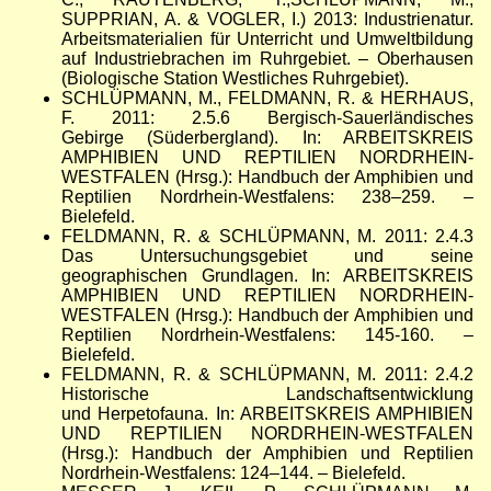
SUPPRIAN, A. & VOGLER, I.) 2013: Industrienatur.
Arbeitsmaterialien für Unterricht und Umweltbildung
auf Industriebrachen im Ruhrgebiet. – Oberhausen
(Biologische Station Westliches Ruhrgebiet).
SCHLÜPMANN, M., FELDMANN, R. & HERHAUS,
F. 2011: 2.5.6 Bergisch-Sauerländisches
Gebirge (Süderbergland). In: ARBEITSKREIS
AMPHIBIEN UND REPTILIEN NORDRHEIN-
WESTFALEN (Hrsg.): Handbuch der Amphibien und
Reptilien Nordrhein-Westfalens: 238–259. –
Bielefeld.
FELDMANN, R. & SCHLÜPMANN, M. 2011: 2.4.3
Das Untersuchungsgebiet und seine
geographischen Grundlagen. In: ARBEITSKREIS
AMPHIBIEN UND REPTILIEN NORDRHEIN-
WESTFALEN (Hrsg.): Handbuch der Amphibien und
Reptilien Nordrhein-Westfalens: 145-160. –
Bielefeld.
FELDMANN, R. & SCHLÜPMANN, M. 2011: 2.4.2
Historische Landschaftsentwicklung
und Herpetofauna. In: ARBEITSKREIS AMPHIBIEN
UND REPTILIEN NORDRHEIN-WESTFALEN
(Hrsg.): Handbuch der Amphibien und Reptilien
Nordrhein-Westfalens: 124–144. – Bielefeld.