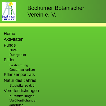
Direkt
zum
Bochumer Botanischer
Inhalt
Verein e. V.
Hauptnavigation
Home
Aktivitäten
Funde
NRW
Ruhrgebiet
Bilder
Bestimmung
Gesamtartenliste
Pflanzenporträts
Natur des Jahres
Stadtpflanze d. J.
Veröffentlichungen
Kurzmitteilungen
Veröffentlichungen
Jahrbuch