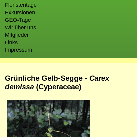
Floristentage
Exkursionen
GEO-Tage
Wir über uns
Mitglieder
Links
Impressum
Grünliche Gelb-Segge -
Carex
demissa
(Cyperaceae)
Bild