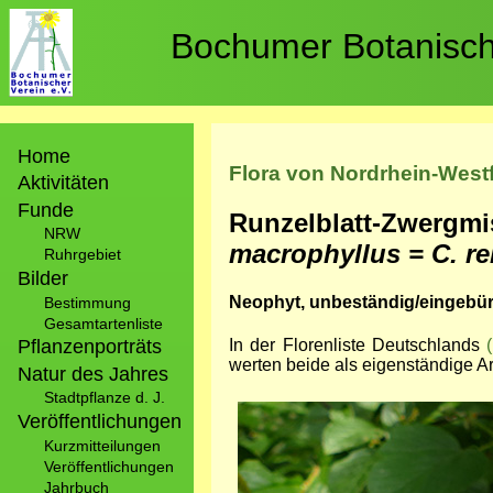
Direkt
zum
Bochumer Botanische
Inhalt
Hauptnavigation
Home
Flora von Nordrhein-West
Aktivitäten
Funde
Runzelblatt-Zwergmis
NRW
macrophyllus = C. re
Ruhrgebiet
Bilder
Neophyt, unbeständig/eingebürg
Bestimmung
Gesamtartenliste
Pflanzenporträts
In der Florenliste Deutschlands
werten beide als eigenständige Ar
Natur des Jahres
Stadtpflanze d. J.
Bild
Veröffentlichungen
Kurzmitteilungen
Veröffentlichungen
Jahrbuch