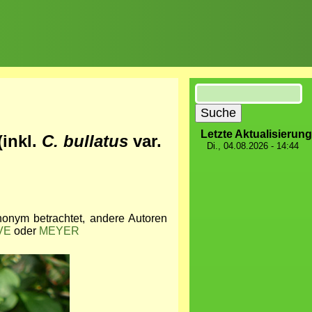
Suche
Letzte Aktualisierung
 (inkl.
C. bullatus
var.
Di., 04.08.2026 - 14:44
nonym betrachtet, andere Autoren
VE
oder
MEYER