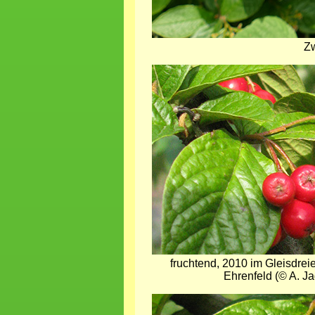
Zw
Bild
fruchtend, 2010 im Gleisdrei
Ehrenfeld (© A. Ja
Bild