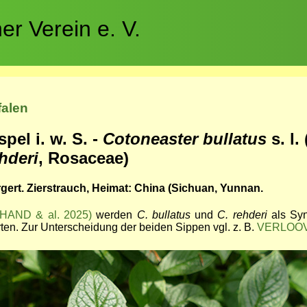
r Verein e. V.
falen
pel i. w. S. -
Cotoneaster bullatus
s. l.
hderi
, Rosaceae)
ert. Zierstrauch, Heimat: China (Sichuan, Yunnan.
(HAND & al. 2025)
werden
C. bullatus
und
C. rehderi
als Sy
ten. Zur Unterscheidung der beiden Sippen vgl. z. B.
VERLOO