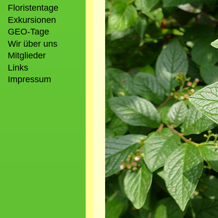
Floristentage
Exkursionen
GEO-Tage
Wir über uns
Mitglieder
Links
Impressum