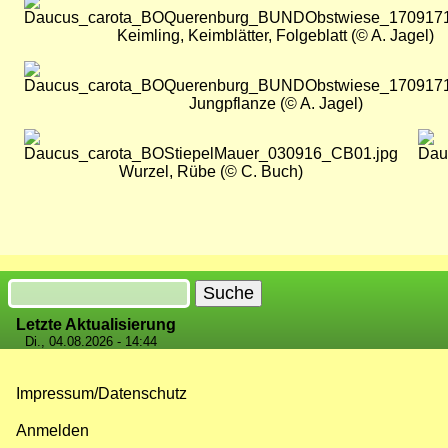
Bild
Keimling, Keimblätter, Folgeblatt (© A. Jagel)
Bild
Jungpflanze (© A. Jagel)
Bild
Bild
Wurzel, Rübe (© C. Buch)
Suche
Letzte Aktualisierung
Di., 04.08.2026 - 14:44
Impressum/Datenschutz
Fußzeilenmenü
Anmelden