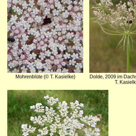
Mohrenblüte (© T. Kasielke)
Dolde, 2009 im Dach
T. Kasielk
Bild