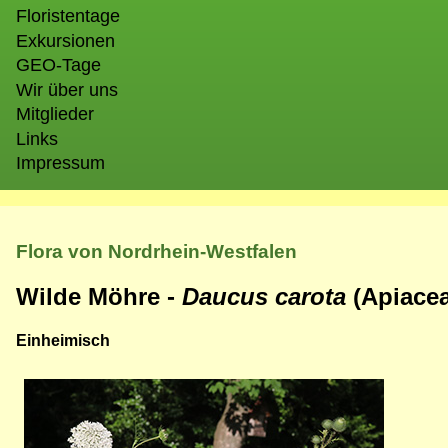
Floristentage
Exkursionen
GEO-Tage
Wir über uns
Mitglieder
Links
Impressum
Flora von Nordrhein-Westfalen
Wilde Möhre -
Daucus carota
(Apiace
Einheimisch
Bild