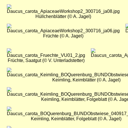
Bild
Hüllchenblätter (© A. Jagel)
Bild
B
Früchte (© A. Jagel)
Bild
Bild
Früchte, Saatgut (© V. Unterladstetter)
Bild
Keimling, Keimblätter (© A. Jagel)
Bild
Keimling, Keimblätter, Folgeblatt (© A. Jage
Bild
Keimling, Keimblätter, Folgeblatt (© A. Jagel)