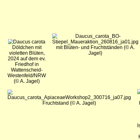
Bild
Bild
Döldchen mit
mit Blüten- und Fruchtständen (© A.
violetten Blüten,
Jagel)
2024 auf dem ev.
Friedhof in
Wattenscheid-
Westenfeld/NRW
(© A. Jagel)
B
Bild
Fruchtstand (© A. Jagel)
I