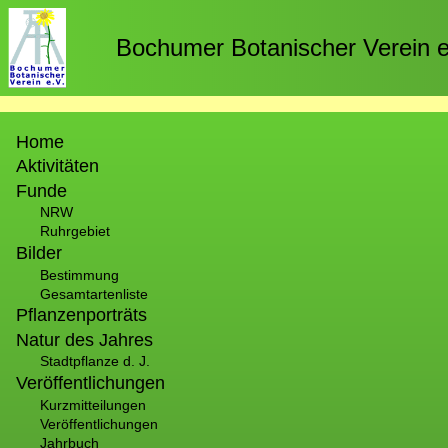
Direkt
zum
Bochumer Botanischer Verein e
Inhalt
Hauptnavigation
Home
Aktivitäten
Funde
NRW
Ruhrgebiet
Bilder
Bestimmung
Gesamtartenliste
Pflanzenporträts
Natur des Jahres
Stadtpflanze d. J.
Veröffentlichungen
Kurzmitteilungen
Veröffentlichungen
Jahrbuch