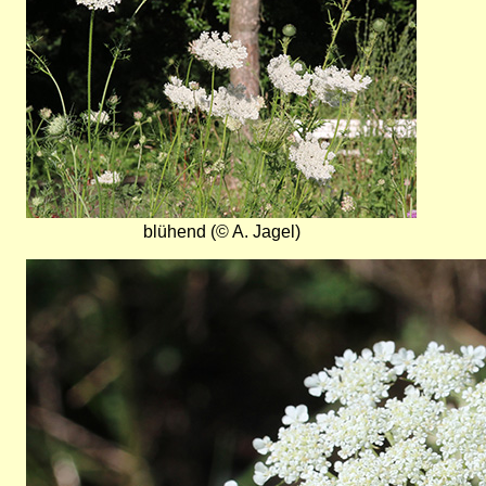
blühend (© A. Jagel)
Bild