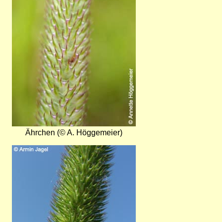
Ährchen (© A. Höggemeier)
Bild