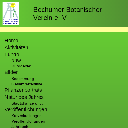
Direkt
zum
Bochumer Botanischer
Inhalt
Verein e. V.
Hauptnavigation
Home
Aktivitäten
Funde
NRW
Ruhrgebiet
Bilder
Bestimmung
Gesamtartenliste
Pflanzenporträts
Natur des Jahres
Stadtpflanze d. J.
Veröffentlichungen
Kurzmitteilungen
Veröffentlichungen
Jahrbuch