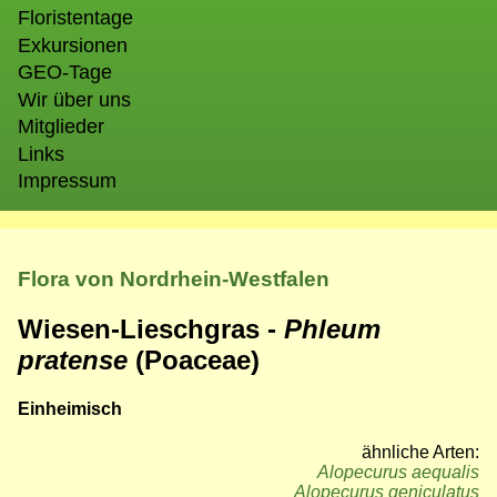
Floristentage
Exkursionen
GEO-Tage
Wir über uns
Mitglieder
Links
Impressum
Flora von Nordrhein-Westfalen
Wiesen-Lieschgras -
Phleum
pratense
(Poaceae)
Einheimisch
ähnliche Arten:
Alopecurus aequalis
Alopecurus geniculatus