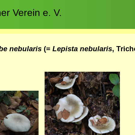
r Verein e. V.
ybe nebularis
(=
Lepista nebularis
,
Tric
Bild