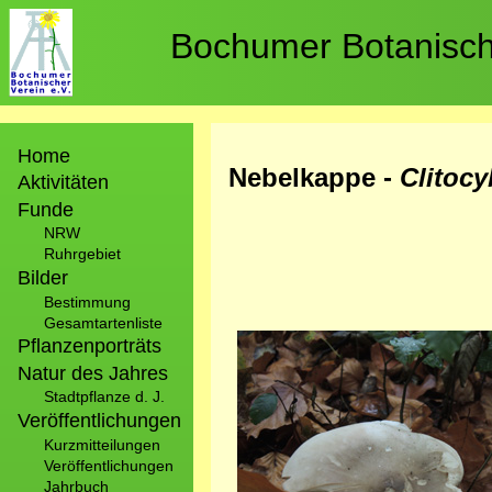
Direkt
zum
Bochumer Botanische
Inhalt
Hauptnavigation
Home
Nebelkappe -
Clitoc
Aktivitäten
Funde
NRW
Ruhrgebiet
Bilder
Bestimmung
Gesamtartenliste
Bild
Pflanzenporträts
Natur des Jahres
Stadtpflanze d. J.
Veröffentlichungen
Kurzmitteilungen
Veröffentlichungen
Jahrbuch