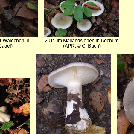
r Wäldchen in
2015 im Mailandsiepen in Bochum
Jagel)
(APR, © C. Buch)
Bild
Bild