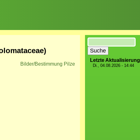
Suche
holomataceae
)
Letzte Aktualisierung
Bilder/Bestimmung Pilze
Di., 04.08.2026 - 14:44