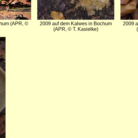
chum (APR, ©
2009 auf dem Kalwes in Bochum
2009 a
(APR, © T. Kasielke)