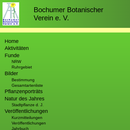
Direkt
zum
Bochumer Botanischer
Inhalt
Verein e. V.
Hauptnavigation
Home
Aktivitäten
Funde
NRW
Ruhrgebiet
Bilder
Bestimmung
Gesamtartenliste
Pflanzenporträts
Natur des Jahres
Stadtpflanze d. J.
Veröffentlichungen
Kurzmitteilungen
Veröffentlichungen
Jahrbuch