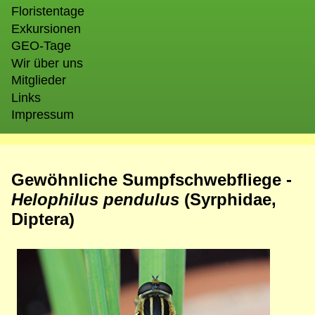
Floristentage
Exkursionen
GEO-Tage
Wir über uns
Mitglieder
Links
Impressum
Gewöhnliche Sumpfschwebfliege -
Helophilus pendulus
(Syrphidae,
Diptera)
Bild