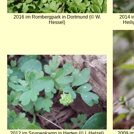
2016 im Rombergpark in Dortmund (© W.
2014 i
Hessel)
Heili
Bild
Bild
2012 im Spanenkamp in Herten (© I. Hetzel)
2009 im