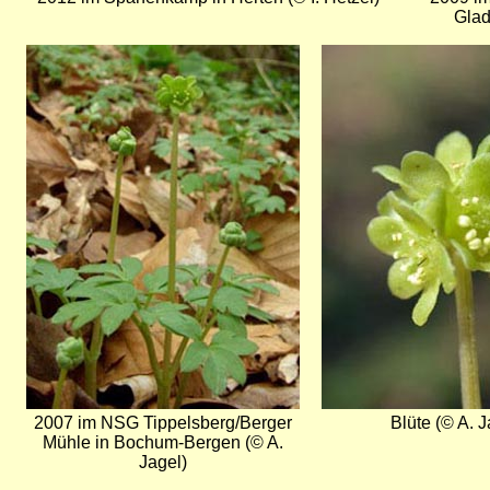
Glad
Bild
Bild
2007 im NSG Tippelsberg/Berger
Blüte (© A. J
Mühle in Bochum-Bergen (© A.
Jagel)