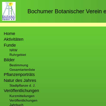
Direkt
zum
Bochumer Botanischer Verein e
Inhalt
Hauptnavigation
Home
Aktivitäten
Funde
NRW
Ruhrgebiet
Bilder
Bestimmung
Gesamtartenliste
Pflanzenporträts
Natur des Jahres
Stadtpflanze d. J.
Veröffentlichungen
Kurzmitteilungen
Veröffentlichungen
Jahrbuch