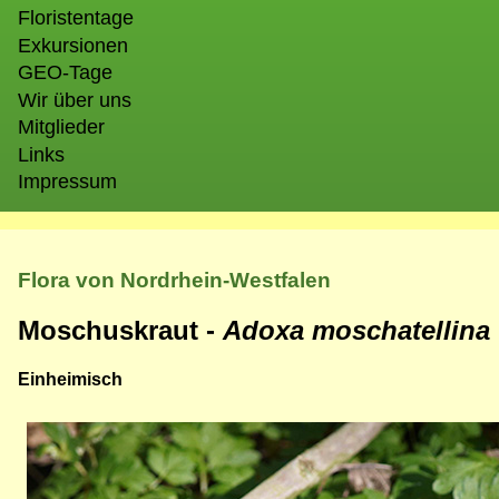
Floristentage
Exkursionen
GEO-Tage
Wir über uns
Mitglieder
Links
Impressum
Flora von Nordrhein-Westfalen
Moschuskraut -
Adoxa moschatellina
Einheimisch
Bild