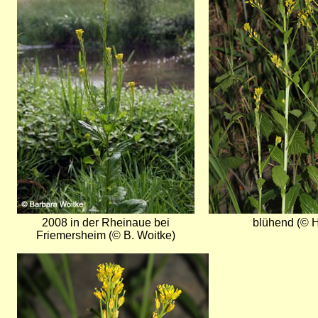
2008 in der Rheinaue bei
blühend (© H
Friemersheim (© B. Woitke)
Bild