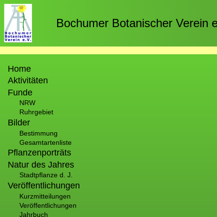
Direkt
zum
Bochumer Botanischer Verein e
Inhalt
Hauptnavigation
Home
Aktivitäten
Funde
NRW
Ruhrgebiet
Bilder
Bestimmung
Gesamtartenliste
Pflanzenporträts
Natur des Jahres
Stadtpflanze d. J.
Veröffentlichungen
Kurzmitteilungen
Veröffentlichungen
Jahrbuch