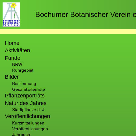
Direkt
zum
Bochumer Botanischer Verein e
Inhalt
Hauptnavigation
Home
Aktivitäten
Funde
NRW
Ruhrgebiet
Bilder
Bestimmung
Gesamtartenliste
Pflanzenporträts
Natur des Jahres
Stadtpflanze d. J.
Veröffentlichungen
Kurzmitteilungen
Veröffentlichungen
Jahrbuch