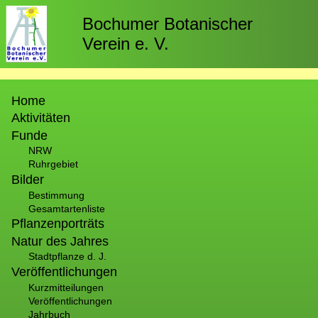
Direkt
zum
Bochumer Botanischer
Inhalt
Verein e. V.
Hauptnavigation
Home
Aktivitäten
Funde
NRW
Ruhrgebiet
Bilder
Bestimmung
Gesamtartenliste
Pflanzenporträts
Natur des Jahres
Stadtpflanze d. J.
Veröffentlichungen
Kurzmitteilungen
Veröffentlichungen
Jahrbuch