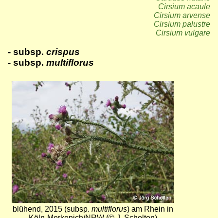
Cirsium acaule
Cirsium arvense
Cirsium palustre
Cirsium vulgare
- subsp.
crispus
- subsp.
multiflorus
Bild
blühend, 2015 (subsp.
multiflorus
) am Rhein in
Köln-Merkenich/NRW (© J. Scholten)