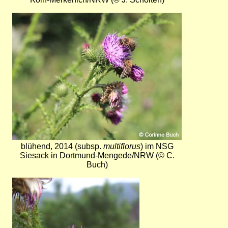
Bild
blühend, 2014 (subsp.
multiflorus
) im NSG
Siesack in Dortmund-Mengede/NRW (© C.
Buch)
Bild