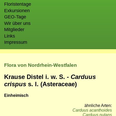
Floristentage
Exkursionen
GEO-Tage
Wir über uns
Mitglieder
Links
Impressum
Flora von Nordrhein-Westfalen
Krause Distel i. w. S.
- Carduus
crispus
s. l. (Asteraceae)
Einheimisch
ähnliche Arten:
Carduus acanthoides
Carduus nutans