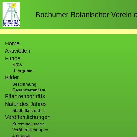
Direkt
zum
Bochumer Botanischer Verein e
Inhalt
Hauptnavigation
Home
Aktivitäten
Funde
NRW
Ruhrgebiet
Bilder
Bestimmung
Gesamtartenliste
Pflanzenporträts
Natur des Jahres
Stadtpflanze d. J.
Veröffentlichungen
Kurzmitteilungen
Veröffentlichungen
Jahrbuch