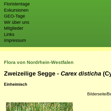
Floristentage
Exkursionen
GEO-Tage
Wir über uns
Mitglieder
Links
Impressum
Flora von Nordrhein-Westfalen
Zweizeilige Segge -
Carex disticha
(Cy
Einheimisch
Bilderseite/
Bild