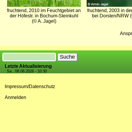
fruchtend, 2010 im Feuchtgebiet an
fruchtend, 2003 in d
der Höfestr. in Bochum-Steinkuhl
bei Dorsten/NRW (
(© A. Jagel)
Anspr
Suche
Letzte Aktualisierung
Sa., 08.08.2026 - 10:30
Impressum/Datenschutz
Fußzeilenmenü
Anmelden
Benutzermenü