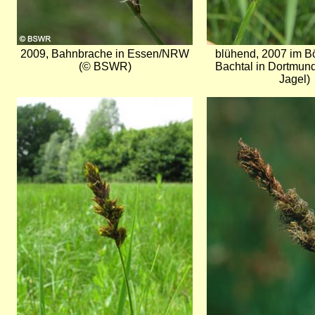
2009, Bahnbrache in Essen/NRW
blühend, 2007 im B
(© BSWR)
Bachtal in Dortmun
Jagel)
Bild
Bild