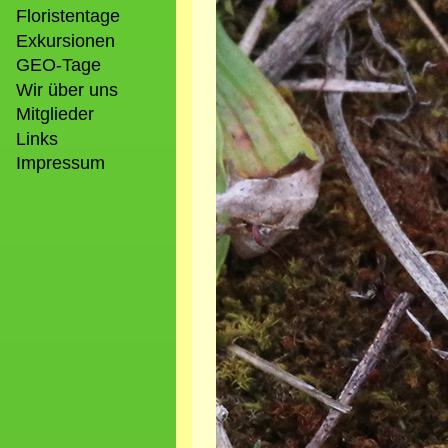
Floristentage
Exkursionen
GEO-Tage
Wir über uns
Mitglieder
Links
Impressum