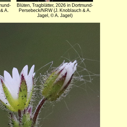
tmund-
Blüten, Tragblätter, 2026 in Dortmund-
& A.
Persebeck/NRW (J. Knoblauch & A.
Jagel, © A. Jagel)