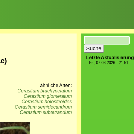
Suche
Letzte Aktualisierung
e)
Fr., 07.08.2026 - 21:51
ähnliche Arten:
Cerastium brachypetalum
Cerastium glomeratum
Cerastium holosteoides
Cerastium semidecandrum
Cerastium subtetrandum