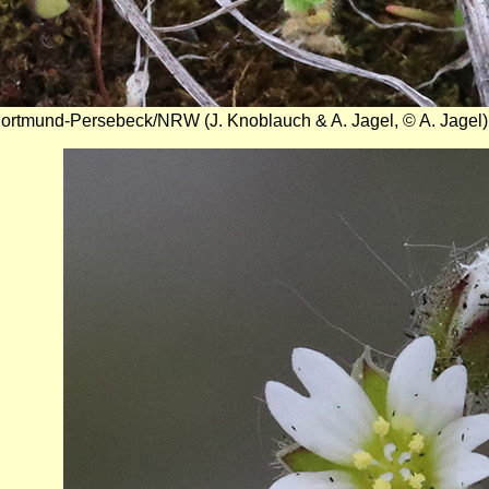
Dortmund-Persebeck/NRW (J. Knoblauch & A. Jagel, © A. Jagel)
Bild