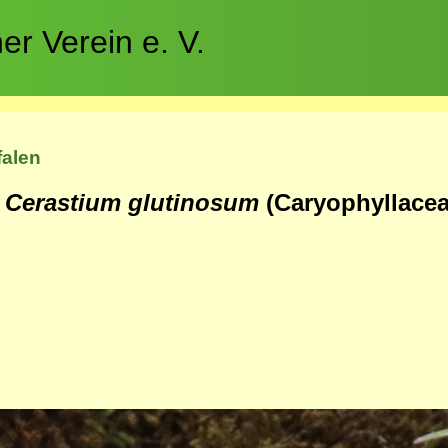
r Verein e. V.
falen
-
Cerastium glutinosum
(Caryophyllacea