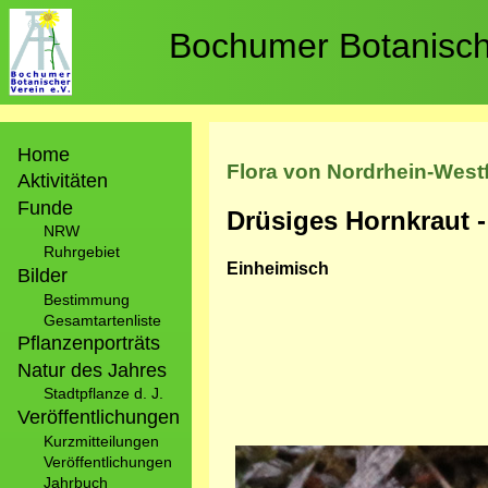
Direkt
zum
Bochumer Botanische
Inhalt
Hauptnavigation
Home
Flora von Nordrhein-West
Aktivitäten
Funde
Drüsiges Hornkraut 
NRW
Ruhrgebiet
Einheimisch
Bilder
Bestimmung
Gesamtartenliste
Pflanzenporträts
Natur des Jahres
Stadtpflanze d. J.
Veröffentlichungen
Kurzmitteilungen
Bild
Veröffentlichungen
Jahrbuch