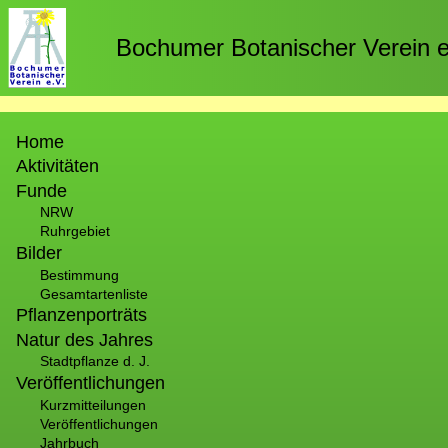
Direkt
zum
Bochumer Botanischer Verein e
Inhalt
Hauptnavigation
Home
Aktivitäten
Funde
NRW
Ruhrgebiet
Bilder
Bestimmung
Gesamtartenliste
Pflanzenporträts
Natur des Jahres
Stadtpflanze d. J.
Veröffentlichungen
Kurzmitteilungen
Veröffentlichungen
Jahrbuch