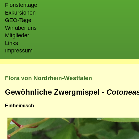
Floristentage
Exkursionen
GEO-Tage
Wir über uns
Mitglieder
Links
Impressum
Flora von Nordrhein-Westfalen
Gewöhnliche Zwergmispel
- Cotonea
Einheimisch
Bild