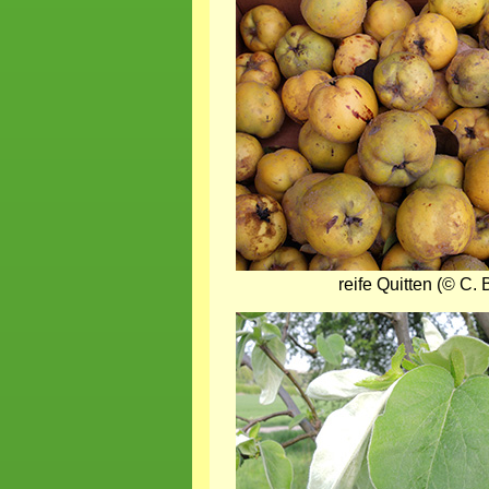
reife Quitten (© C. 
Bild