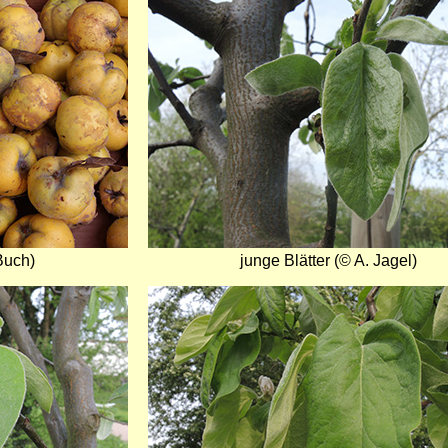
Buch)
junge Blätter (© A. Jagel)
Bild