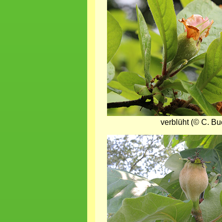
verblüht (© C. Bu
Bild