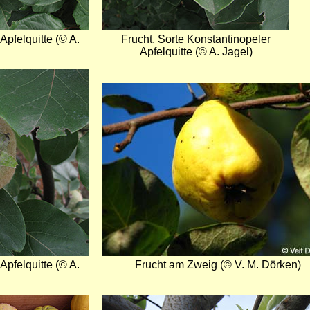
Apfelquitte (© A.
Frucht, Sorte Konstantinopeler
Apfelquitte (© A. Jagel)
Bild
Apfelquitte (© A.
Frucht am Zweig (© V. M. Dörken)
Bild