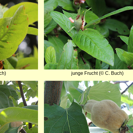
ch)
junge Frucht (© C. Buch)
Bild