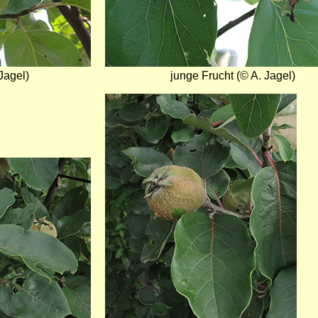
Jagel)
junge Frucht (© A. Jagel)
Bild