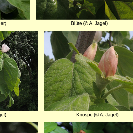
er)
Blüte (© A. Jagel)
Bild
el)
Knospe (© A. Jagel)
Bild