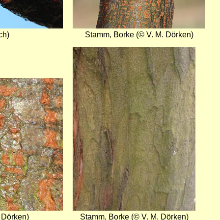
ch)
Stamm, Borke (© V. M. Dörken)
Bild
 Dörken)
Stamm, Borke (© V. M. Dörken)