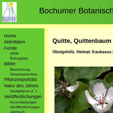
Direkt
zum
Bochumer Botanische
Inhalt
Hauptnavigation
Home
Quitte, Quittenbaum
Aktivitäten
Funde
Obstgehölz. Heimat: Kaukasus 
NRW
Ruhrgebiet
Bilder
Bild
Bestimmung
Gesamtartenliste
Pflanzenporträts
Natur des Jahres
Stadtpflanze d. J.
Veröffentlichungen
Kurzmitteilungen
Veröffentlichungen
Jahrbuch