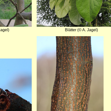
Jagel)
Blätter (© A. Jagel)
Bild