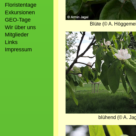
Floristentage
Exkursionen
GEO-Tage
Blüte (© A. Höggemei
Wir über uns
Mitglieder
Bild
Links
Impressum
blühend (© A. Jag
Bild