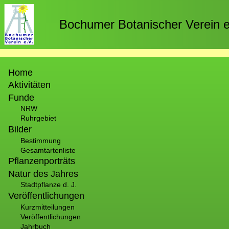
Direkt
zum
Bochumer Botanischer Verein e
Inhalt
Hauptnavigation
Home
Aktivitäten
Funde
NRW
Ruhrgebiet
Bilder
Bestimmung
Gesamtartenliste
Pflanzenporträts
Natur des Jahres
Stadtpflanze d. J.
Veröffentlichungen
Kurzmitteilungen
Veröffentlichungen
Jahrbuch