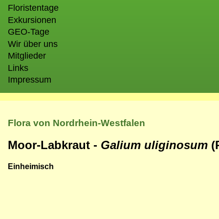
Floristentage
Exkursionen
GEO-Tage
Wir über uns
Mitglieder
Links
Impressum
Flora von Nordrhein-Westfalen
Moor-Labkraut -
Galium uliginosum
(
Einheimisch