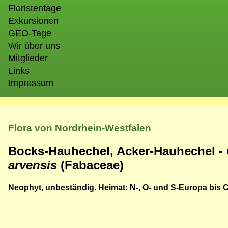
Floristentage
Exkursionen
GEO-Tage
Wir über uns
Mitglieder
Links
Impressum
Flora von Nordrhein-Westfalen
Bocks-Hauhechel, Acker-Hauhechel -
arvensis
(Fabaceae)
Neophyt, unbeständig. Heimat: N-, O- und S-Europa bis 