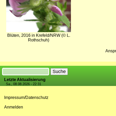
Blüten, 2016 in Krefeld/NRW (© L.
Rothschuh)
Anspr
Suche
Letzte Aktualisierung
Sa., 08.08.2026 - 22:31
Impressum/Datenschutz
Fußzeilenmenü
Anmelden
Benutzermenü