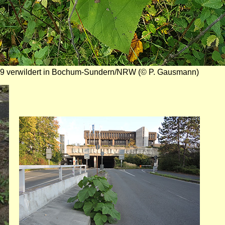
019 verwildert in Bochum-Sundern/NRW (© P. Gausmann)
Bild