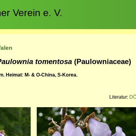
r Verein e. V.
falen
Paulownia tomentosa
(Paulowniaceae)
m. Heimat: M- & O-China, S-Korea.
Literatur:
DÖ
Bild