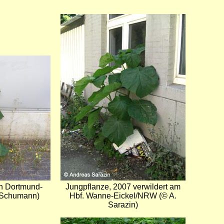
Bild
in Dortmund-
Jungpflanze, 2007 verwildert am
 Schumann)
Hbf. Wanne-Eickel/NRW (© A.
Sarazin)
Bild