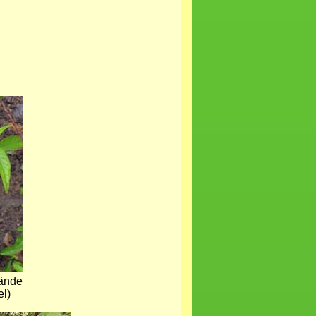
lände
l)