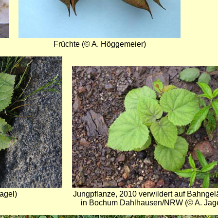
Früchte (© A. Höggemeier)
Bild
agel)
Jungpflanze, 2010 verwildert auf Bahnge
in Bochum Dahlhausen/NRW (© A. Jage