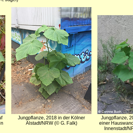
Bild
Bild
uf
Jungpflanze, 2018 in der Kölner
Jungpflanze, 2
in
Alstadt/NRW (© G. Falk)
einer Hauswand
Innenstadt/N