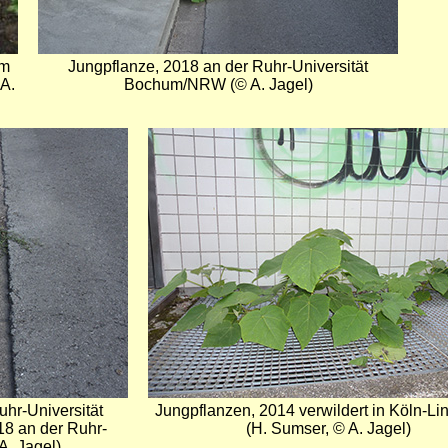
im
Jungpflanze, 2018 an der Ruhr-Universität
A.
Bochum/NRW (© A. Jagel)
Bild
hr-Universität
Jungpflanzen, 2014 verwildert in Köln-Li
8 an der Ruhr-
(H. Sumser, © A. Jagel)
A. Jagel)