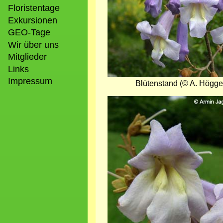
Floristentage
Exkursionen
GEO-Tage
Wir über uns
Mitglieder
Links
Impressum
Blütenstand (© A. Högge
Bild