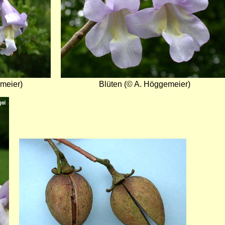
meier)
Blüten (© A. Höggemeier)
Bild