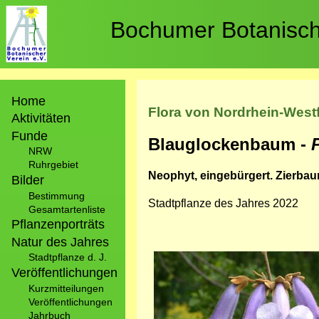
Direkt
zum
Bochumer Botanische
Inhalt
Hauptnavigation
Home
Flora von Nordrhein-West
Aktivitäten
Funde
Blauglockenbaum -
NRW
Ruhrgebiet
Neophyt, eingebürgert. Zierbau
Bilder
Bestimmung
Stadtpflanze des Jahres 2022
Gesamtartenliste
Pflanzenporträts
Natur des Jahres
Bild
Stadtpflanze d. J.
Veröffentlichungen
Kurzmitteilungen
Veröffentlichungen
Jahrbuch