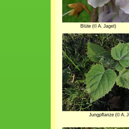
Blüte (© A. Jagel)
Bild
Jungpflanze (© A. J