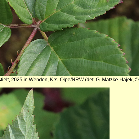
estielt, 2025 in Wenden, Krs. Olpe/NRW (det. G. Matzke-Hajek, ©