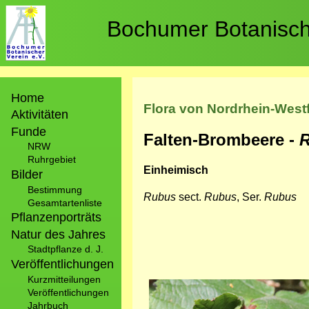
Direkt
zum
Bochumer Botanische
Inhalt
Hauptnavigation
Home
Flora von Nordrhein-West
Aktivitäten
Funde
Falten-Brombeere -
R
NRW
Ruhrgebiet
Einheimisch
Bilder
Bestimmung
Rubus
sect.
Rubus
, Ser.
Rubus
Gesamtartenliste
Pflanzenporträts
Natur des Jahres
Stadtpflanze d. J.
Veröffentlichungen
Kurzmitteilungen
Bild
Veröffentlichungen
Jahrbuch