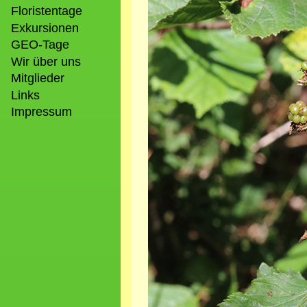
Floristentage
Exkursionen
GEO-Tage
Wir über uns
Mitglieder
Links
Impressum