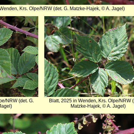
n Wenden, Krs. Olpe/NRW (det. G. Matzke-Hajek, © A. Jagel)
Bild
lpe/NRW (det. G.
Blatt, 2025 in Wenden, Krs. Olpe/NRW (
Jagel)
Matzke-Hajek, © A. Jagel)