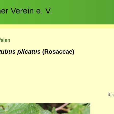
r Verein e. V.
falen
ubus plicatus
(Rosaceae)
Bil