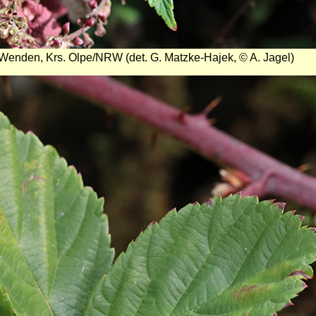
n Wenden, Krs. Olpe/NRW (det. G. Matzke-Hajek, © A. Jagel)