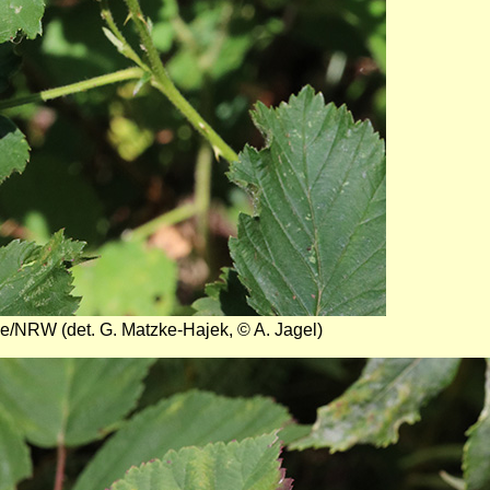
pe/NRW (det. G. Matzke-Hajek, © A. Jagel)