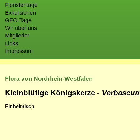
Floristentage
Exkursionen
GEO-Tage
Wir über uns
Mitglieder
Links
Impressum
Flora von Nordrhein-Westfalen
Kleinblütige Königskerze -
Verbascu
Einheimisch