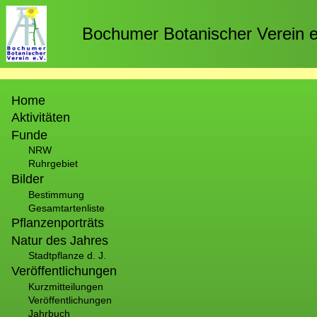
Direkt
zum
Bochumer Botanischer Verein e
Inhalt
Hauptnavigation
Home
Aktivitäten
Funde
NRW
Ruhrgebiet
Bilder
Bestimmung
Gesamtartenliste
Pflanzenporträts
Natur des Jahres
Stadtpflanze d. J.
Veröffentlichungen
Kurzmitteilungen
Veröffentlichungen
Jahrbuch