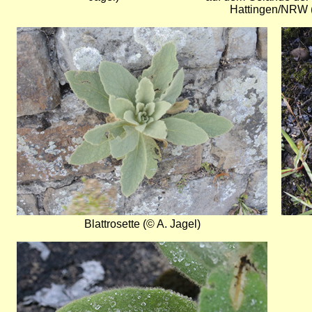
Hattingen/NRW (
Bild
Bild
Blattrosette (© A. Jagel)
Bild