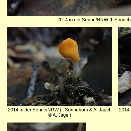
2014 in der Senne/NRW (I. Sonnebor
Bild
Bild
2014 in der Senne/NRW (I. Sonneborn & A. Jagel,
2014 
© A. Jagel)
Bild