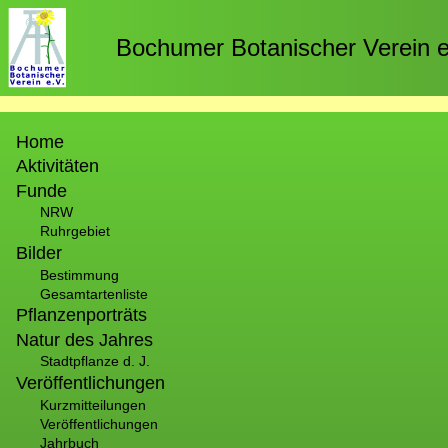
Direkt
zum
Bochumer Botanischer Verein e
Inhalt
Hauptnavigation
Home
Aktivitäten
Funde
NRW
Ruhrgebiet
Bilder
Bestimmung
Gesamtartenliste
Pflanzenporträts
Natur des Jahres
Stadtpflanze d. J.
Veröffentlichungen
Kurzmitteilungen
Veröffentlichungen
Jahrbuch