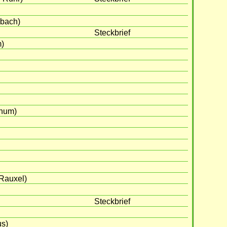
bach)
Steckbrief
m)
chum)
Rauxel)
Steckbrief
us)