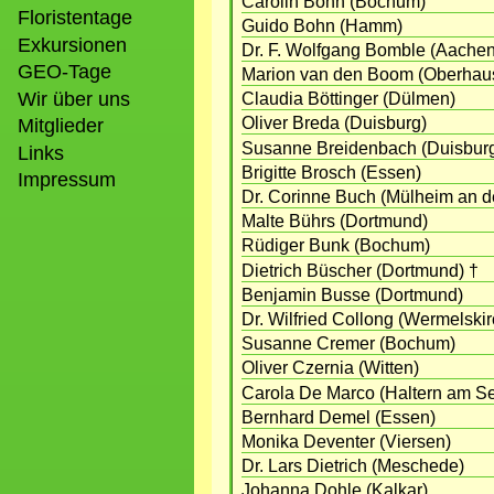
Carolin Bohn (Bochum)
Floristentage
Guido Bohn (Hamm)
Exkursionen
Dr. F. Wolfgang Bomble (Aachen
GEO-Tage
Marion van den Boom (Oberhau
Wir über uns
Claudia Böttinger (Dülmen)
Oliver Breda (Duisburg)
Mitglieder
Susanne Breidenbach (Duisbur
Links
Brigitte Brosch (Essen)
Impressum
Dr. Corinne Buch (Mülheim an d
Malte Bührs (Dortmund)
Rüdiger Bunk (Bochum)
Dietrich Büscher (Dortmund) †
Benjamin Busse (Dortmund)
Dr. Wilfried Collong (Wermelski
Susanne Cremer (Bochum)
Oliver Czernia (Witten)
Carola De Marco (Haltern am S
Bernhard Demel (Essen)
Monika Deventer (Viersen)
Dr. Lars Dietrich (Meschede)
Johanna Dohle (Kalkar)