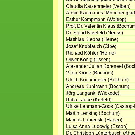
Claudia Katzenmeier (Velbert)
Armin Kaumanns (Mönchenglad
Esther Kempmann (Waltrop)
Prof. Dr. Valentin Klaus (Bochu
Dr. Sigrid Kleefeld (Neuss)
Matthias Kleppa (Herne)
Josef Knoblauch (Olpe)
Richard Köhler (Herne)
Oliver König (Essen)
Alexander Julian Koreneef (Bo
Viola Krone (Bochum)
Ulrich Küchmeister (Bochum)
Andreas Kuhlmann (Bochum)
Jörg Langanki (Wickede)
Britta Laube (Krefeld)
Ulrike Lehmann-Goos (Castrop-
Martin Lensing (Bochum)
Marcus Lubienski (Hagen)
Luisa Anna Ludowig (Essen)
Dr. Christoph Lünterbusch (Aha