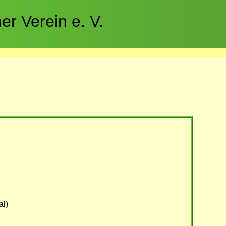
r Verein e. V.
al)