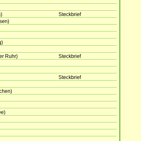
)
Steckbrief
sen)
g)
er Ruhr)
Steckbrief
Steckbrief
rchen)
ee)