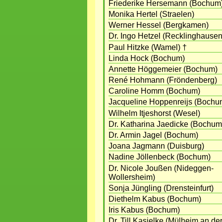
Friederike Hersemann (Bochum
Monika Hertel (Straelen)
Werner Hessel (Bergkamen)
Dr. Ingo Hetzel (Recklinghausen
Paul Hitzke (Wamel) †
Linda Hock (Bochum)
Annette Höggemeier (Bochum)
René Hohmann (Fröndenberg)
Caroline Homm (Bochum)
Jacqueline Hoppenreijs (Bochu
Wilhelm Itjeshorst (Wesel)
Dr. Katharina Jaedicke (Bochum
Dr. Armin Jagel (Bochum)
Joana Jagmann (Duisburg)
Nadine Jöllenbeck (Bochum)
Dr. Nicole Joußen (Nideggen-
Wollersheim)
Sonja Jüngling (Drensteinfurt)
Diethelm Kabus (Bochum)
Iris Kabus (Bochum)
Dr. Till Kasielke (Mülheim an de