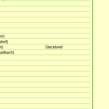
en)
dorf)
l)
Steckbrief
ladbach)