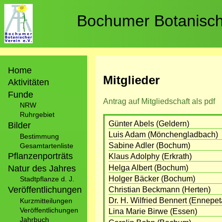
Direkt
zum
Bochumer Botanische
Inhalt
Hauptnavigation
Home
Mitglieder
Aktivitäten
Funde
Antrag auf Mitgliedschaft als pdf
NRW
Ruhrgebiet
Günter Abels (Geldern)
Bilder
Luis Adam (Mönchengladbach)
Bestimmung
Sabine Adler (Bochum)
Gesamtartenliste
Pflanzenporträts
Klaus Adolphy (Erkrath)
Helga Albert (Bochum)
Natur des Jahres
Holger Bäcker (Bochum)
Stadtpflanze d. J.
Veröffentlichungen
Christian Beckmann (Herten)
Dr. H. Wilfried Bennert (Ennepet
Kurzmitteilungen
Veröffentlichungen
Lina Marie Birwe (Essen)
Jahrbuch