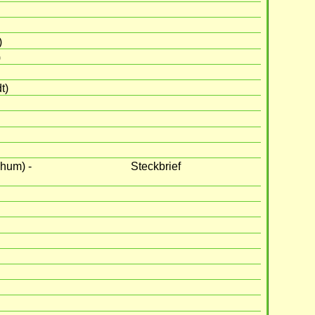
)
)
t)
chum) -
Steckbrief