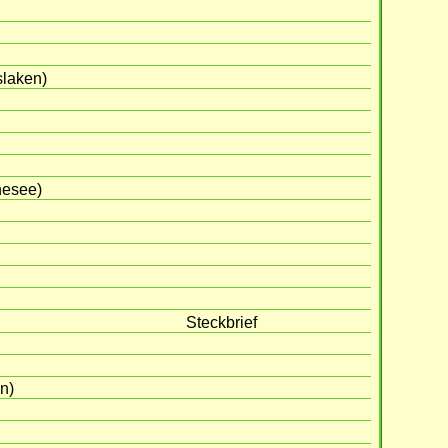
laken)
nesee)
Steckbrief
n)