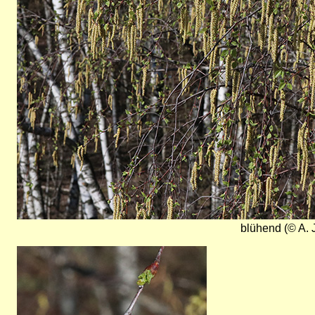
blühend (© A. 
Bild