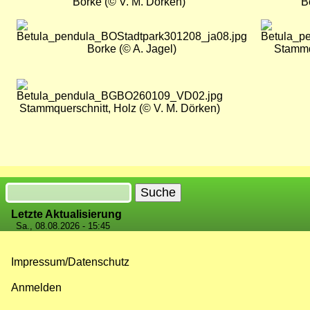
Borke (© V. M. Dörken)
B
Bild
Bild
Borke (© A. Jagel)
Stammqu
Bild
Stammquerschnitt, Holz (© V. M. Dörken)
Suche
Letzte Aktualisierung
Sa., 08.08.2026 - 15:45
Impressum/Datenschutz
Fußzeilenmenü
Anmelden
Benutzermenü