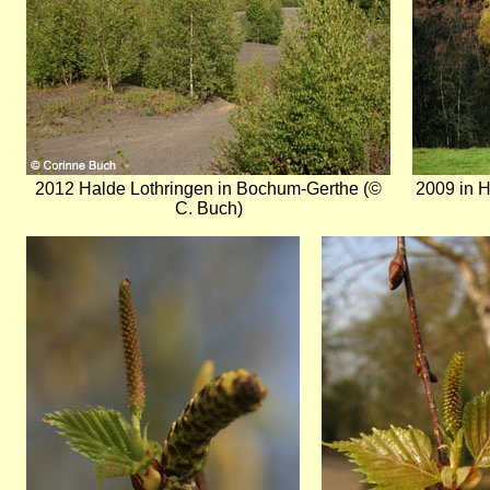
2012 Halde Lothringen in Bochum-Gerthe (©
2009 in H
C. Buch)
Bild
Bild