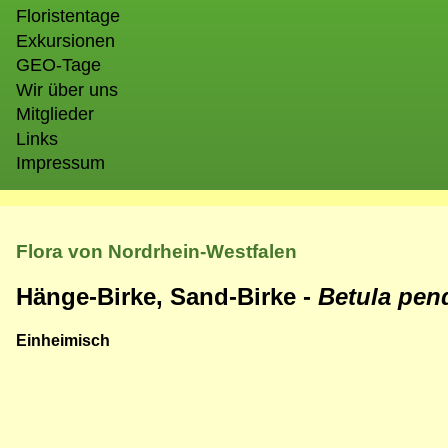
Floristentage
Exkursionen
GEO-Tage
Wir über uns
Mitglieder
Links
Impressum
Flora von Nordrhein-Westfalen
Hänge-Birke, Sand-Birke -
Betula pen
Einheimisch