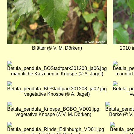
Blätter (© V. M. Dörken)
2010 i
Bild
Bild
männliche Kätzchen in Knospe (© A. Jagel)
männlich
Bild
Bild
vegetative Knospe (© A. Jagel)
v
Bild
Bild
vegetative Knospe (© V. M. Dörken)
Borke (© V.
Bild
Bild