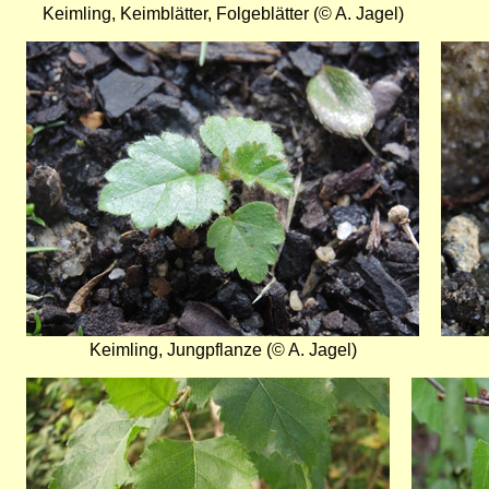
Keimling, Keimblätter, Folgeblätter (© A. Jagel)
Bild
Bild
Keimling, Jungpflanze (© A. Jagel)
Bild
Bild