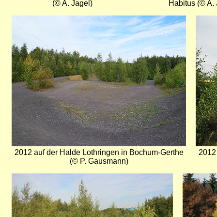
(© A. Jagel)
Habitus (© A. 
Bild
Bild
2012 auf der Halde Lothringen in Bochum-Gerthe
2012 
(© P. Gausmann)
Bild
Bild