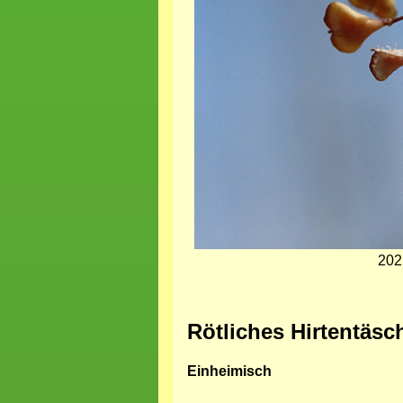
202
Rötliches Hirtentäsc
Einheimisch