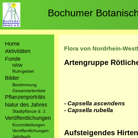
Direkt
zum
Bochumer Botanische
Inhalt
Hauptnavigation
Home
Flora von Nordrhein-West
Aktivitäten
Funde
Artengruppe Rötliche
NRW
Ruhrgebiet
Bilder
Bestimmung
Gesamtartenliste
Pflanzenporträts
- Capsella ascendens
Natur des Jahres
- Capsella rubella
Stadtpflanze d. J.
Veröffentlichungen
Kurzmitteilungen
Veröffentlichungen
Aufsteigendes Hirten
Jahrbuch