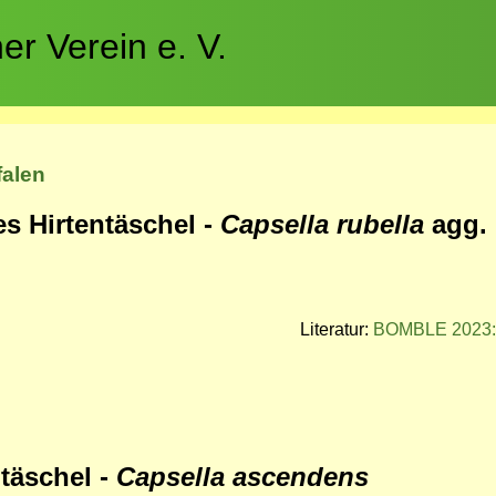
r Verein e. V.
falen
s Hirtentäschel -
Capsella rubella
agg.
Literatur:
BOMBLE 2023
täschel -
Capsella ascendens