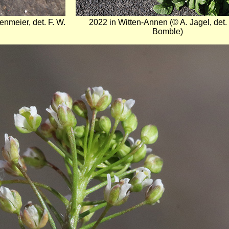
nmeier, det. F. W.
2022 in Witten-Annen (© A. Jagel, det. 
Bomble)