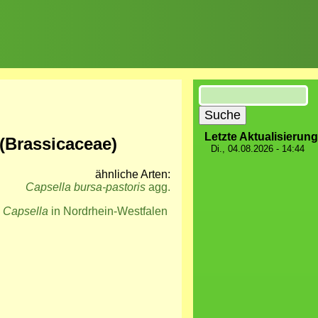
Suche
Letzte Aktualisierung
 (Brassicaceae)
Di., 04.08.2026 - 14:44
ähnliche Arten:
Capsella bursa-pastoris
agg.
:
Capsella
in Nordrhein-Westfalen