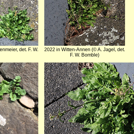
nmeier, det. F. W.
2022 in Witten-Annen (© A. Jagel, det.
F. W. Bomble)
Bild