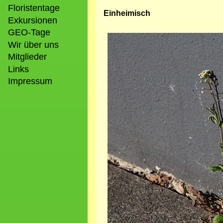
Floristentage
Einheimisch
Exkursionen
GEO-Tage
Bild
Wir über uns
Mitglieder
Links
Impressum