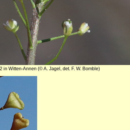
2 in Witten-Annen (© A. Jagel, det. F. W. Bomble)