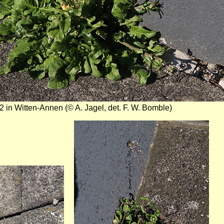
2 in Witten-Annen (© A. Jagel, det. F. W. Bomble)
Bild