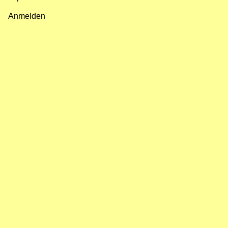
Fußzeilenmenü
Anmelden
Benutzermenü