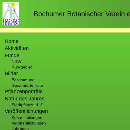
Direkt
zum
Bochumer Botanischer Verein e
Inhalt
Hauptnavigation
Home
Aktivitäten
Funde
NRW
Ruhrgebiet
Bilder
Bestimmung
Gesamtartenliste
Pflanzenporträts
Natur des Jahres
Stadtpflanze d. J.
Veröffentlichungen
Kurzmitteilungen
Veröffentlichungen
Jahrbuch