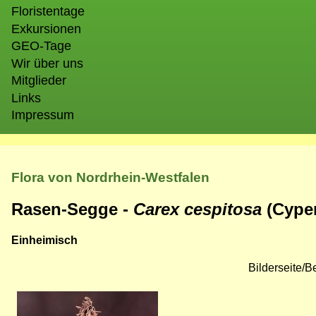
Floristentage
Exkursionen
GEO-Tage
Wir über uns
Mitglieder
Links
Impressum
Flora von Nordrhein-Westfalen
Rasen-Segge -
Carex cespitosa
(Cype
Einheimisch
Bilderseite/
Bild