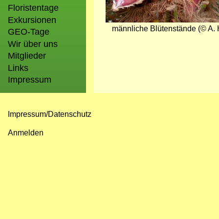
Floristentage
Exkursionen
männliche Blütenstände (© A.
GEO-Tage
Wir über uns
Mitglieder
Links
Impressum
Impressum/Datenschutz
Fußzeilenmenü
Anmelden
Benutzermenü