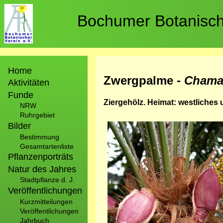
Direkt
zum
Bochumer Botanische
Inhalt
Hauptnavigation
Home
Zwergpalme -
Chama
Aktivitäten
Funde
Ziergehölz. Heimat: westliches 
NRW
Ruhrgebiet
Bilder
Bild
Bestimmung
Gesamtartenliste
Pflanzenporträts
Natur des Jahres
Stadtpflanze d. J.
Veröffentlichungen
Kurzmitteilungen
Veröffentlichungen
Jahrbuch