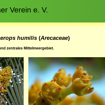
r Verein e. V.
erops humilis
(
Arecaceae
)
und zentrales Mittelmeergebiet.
Bild