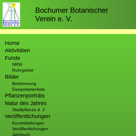
Direkt
zum
Bochumer Botanischer
Inhalt
Verein e. V.
Hauptnavigation
Home
Aktivitäten
Funde
NRW
Ruhrgebiet
Bilder
Bestimmung
Gesamtartenliste
Pflanzenporträts
Natur des Jahres
Stadtpflanze d. J.
Veröffentlichungen
Kurzmitteilungen
Veröffentlichungen
Jahrbuch