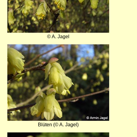
© A. Jagel
Bild
Blüten (© A. Jagel)
Bild