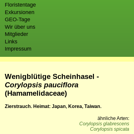
Floristentage
Exkursionen
GEO-Tage
Wir über uns
Mitglieder
Links
Impressum
Wenigblütige Scheinhasel -
Corylopsis pauciflora
(Hamamelidaceae)
Zierstrauch. Heimat: Japan, Korea, Taiwan.
ähnliche Arten:
Corylopsis glabrescens
Corylopsis spicata