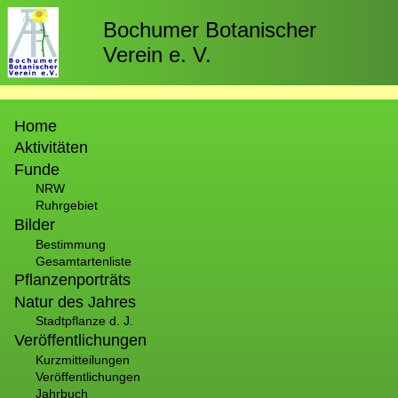
Direkt
zum
Bochumer Botanischer
Inhalt
Verein e. V.
Hauptnavigation
Home
Aktivitäten
Funde
NRW
Ruhrgebiet
Bilder
Bestimmung
Gesamtartenliste
Pflanzenporträts
Natur des Jahres
Stadtpflanze d. J.
Veröffentlichungen
Kurzmitteilungen
Veröffentlichungen
Jahrbuch