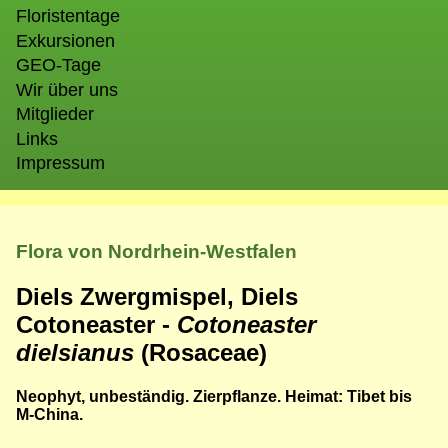
Floristentage
Exkursionen
GEO-Tage
Wir über uns
Mitglieder
Links
Impressum
Flora von Nordrhein-Westfalen
Diels Zwergmispel, Diels
Cotoneaster -
Cotoneaster
dielsianus
(Rosaceae)
Neophyt, unbeständig. Zierpflanze. Heimat: Tibet bis
M-China.