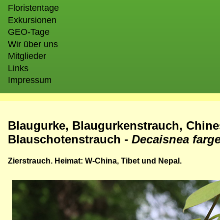
Floristentage
Exkursionen
GEO-Tage
Wir über uns
Mitglieder
Links
Impressum
Blaugurke, Blaugurkenstrauch, Chine
Blauschotenstrauch -
Decaisnea farge
Zierstrauch. Heimat: W-China, Tibet und Nepal.
Bild