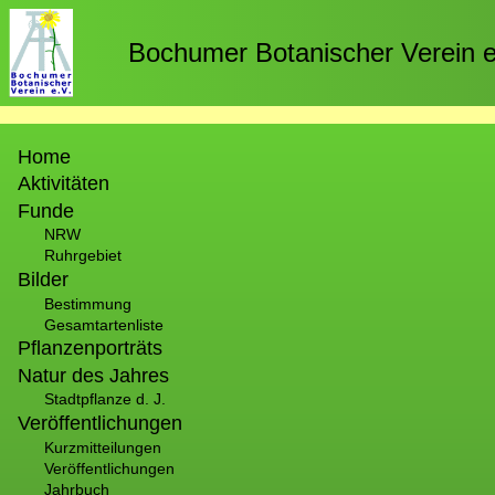
Direkt
zum
Bochumer Botanischer Verein e
Inhalt
Hauptnavigation
Home
Aktivitäten
Funde
NRW
Ruhrgebiet
Bilder
Bestimmung
Gesamtartenliste
Pflanzenporträts
Natur des Jahres
Stadtpflanze d. J.
Veröffentlichungen
Kurzmitteilungen
Veröffentlichungen
Jahrbuch