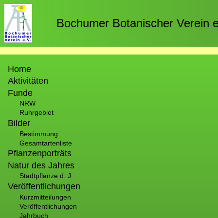
Direkt
zum
Bochumer Botanischer Verein e
Inhalt
Hauptnavigation
Home
Aktivitäten
Funde
NRW
Ruhrgebiet
Bilder
Bestimmung
Gesamtartenliste
Pflanzenporträts
Natur des Jahres
Stadtpflanze d. J.
Veröffentlichungen
Kurzmitteilungen
Veröffentlichungen
Jahrbuch