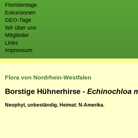
Floristentage
Exkursionen
GEO-Tage
Wir über uns
Mitglieder
Links
Impressum
Flora von Nordrhein-Westfalen
Borstige Hühnerhirse -
Echinochloa m
Neophyt, unbeständig, Heimat: N-Amerika.