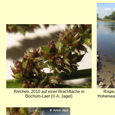
Bild
Bild
Ährchen, 2010 auf einer Brachfläche in
Rispe,
Bochum-Laer (© A. Jagel)
Hohenwar
Bild