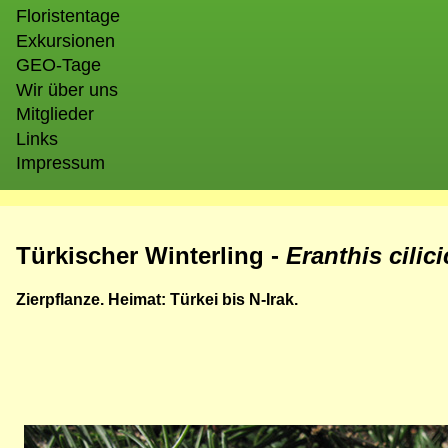
Floristentage
Exkursionen
GEO-Tage
Wir über uns
Mitglieder
Links
Impressum
Türkischer Winterling -
Eranthis cilic
Zierpflanze. Heimat: Türkei bis N-Irak.
Bild