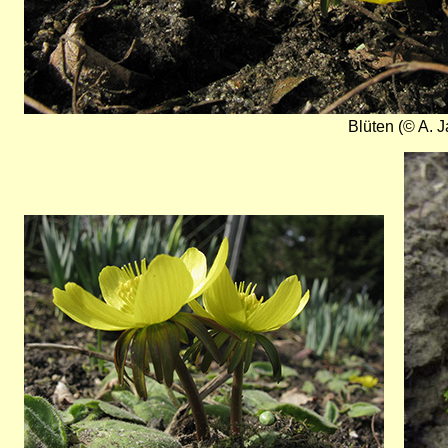
Blüten (© A. J
Bild
Bild