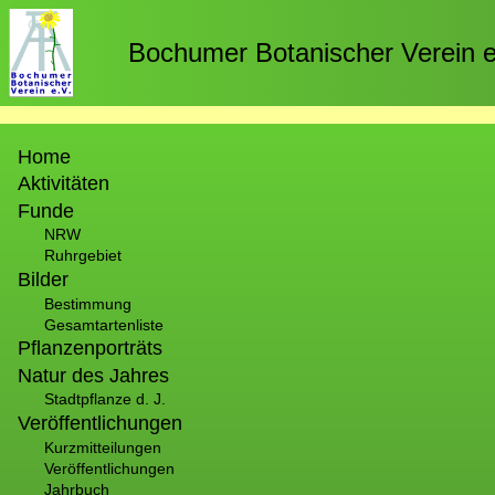
Direkt
zum
Bochumer Botanischer Verein e
Inhalt
Hauptnavigation
Home
Aktivitäten
Funde
NRW
Ruhrgebiet
Bilder
Bestimmung
Gesamtartenliste
Pflanzenporträts
Natur des Jahres
Stadtpflanze d. J.
Veröffentlichungen
Kurzmitteilungen
Veröffentlichungen
Jahrbuch