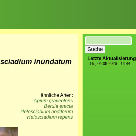
Suche
Letzte Aktualisierung
osciadium inundatum
Di., 04.08.2026 - 14:44
ähnliche Arten:
Apium graveolens
Berula erecta
Helosciadium nodiforum
Helosciadium repens