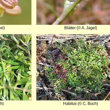
el)
Blätter (© A. Jagel)
Bild
ch)
Habitus (© C. Buch)