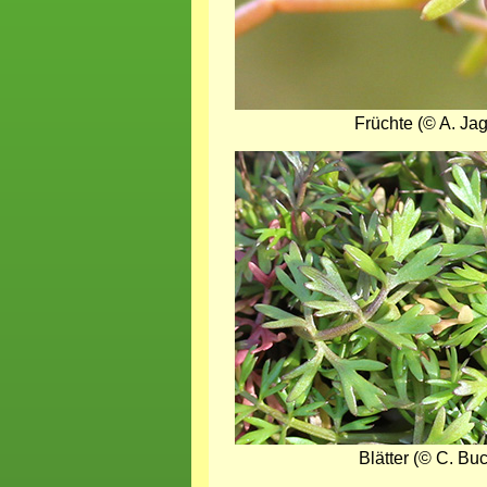
Früchte (© A. Jag
Bild
Blätter (© C. Bu