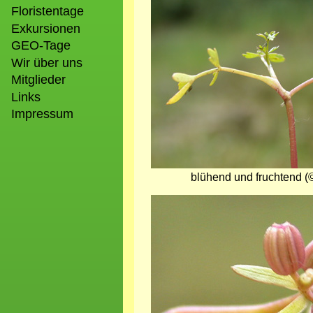
Floristentage
Exkursionen
GEO-Tage
Wir über uns
Mitglieder
Links
Impressum
blühend und fruchtend (©
Bild