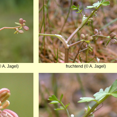
 A. Jagel)
fruchtend (© A. Jagel)
Bild