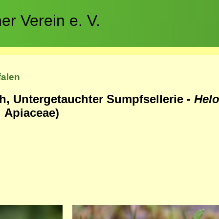
r Verein e. V.
falen
h, Untergetauchter Sumpfsellerie -
Hel
,
Apiaceae)
Bild