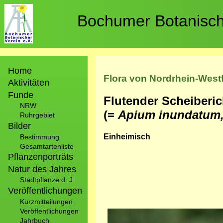
Direkt
zum
Bochumer Botanische
Inhalt
Hauptnavigation
Home
Flora von Nordrhein-West
Aktivitäten
Funde
Flutender Scheiberic
NRW
(=
Apium inundatum
Ruhrgebiet
Bilder
Einheimisch
Bestimmung
Gesamtartenliste
Pflanzenporträts
Natur des Jahres
Stadtpflanze d. J.
Veröffentlichungen
Kurzmitteilungen
Veröffentlichungen
Bild
Jahrbuch