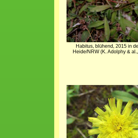
Habitus, blühend, 2015 in de
Heide/NRW (K. Adolphy & al.,
Bild