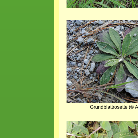
Bild
Grundblattrosette (© A
Bild