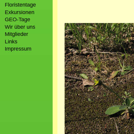
Floristentage
Exkursionen
GEO-Tage
Bild
Wir über uns
Mitglieder
Links
Impressum