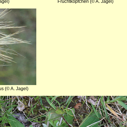
agel)
Fruchtköpfchen (© A. Jagel)
s (© A. Jagel)