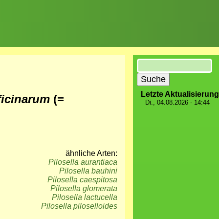
Suche
Letzte Aktualisierung
fficinarum
(=
Di., 04.08.2026 - 14:44
ähnliche Arten:
Pilosella aurantiaca
Pilosella bauhini
Pilosella caespitosa
Pilosella glomerata
Pilosella lactucella
Pilosella piloselloides