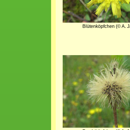
Blütenköpfchen (© A. J
Bild