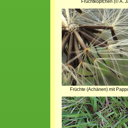
Fruchtköpfchen (© A. J
Bild
Früchte (Achänen) mit Pappu
Bild