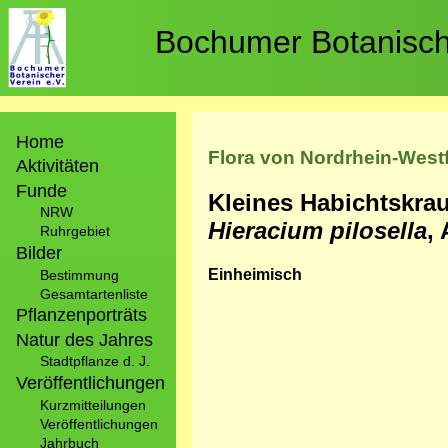
Direkt
zum
Bochumer Botanische
Inhalt
Hauptnavigation
Home
Flora von Nordrhein-West
Aktivitäten
Funde
Kleines Habichtskra
NRW
Hieracium pilosella
,
Ruhrgebiet
Bilder
Einheimisch
Bestimmung
Gesamtartenliste
Pflanzenporträts
Natur des Jahres
Stadtpflanze d. J.
Veröffentlichungen
Kurzmitteilungen
Veröffentlichungen
Jahrbuch