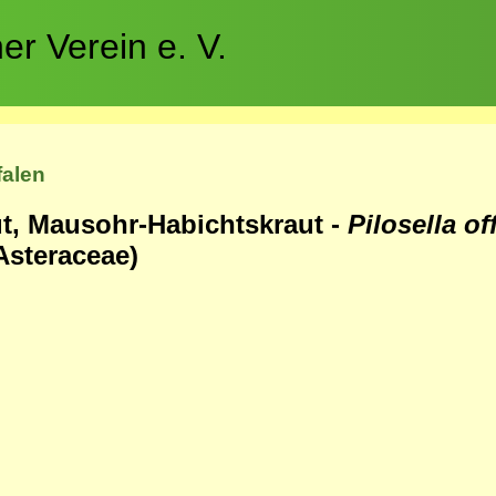
r Verein e. V.
falen
ut, Mausohr-Habichtskraut -
Pilosella o
 Asteraceae)