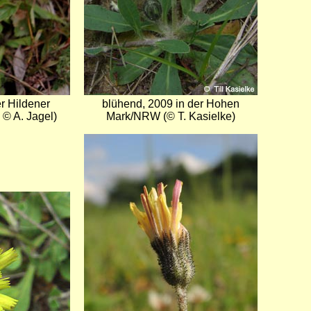
r Hildener
blühend, 2009 in der Hohen
 © A. Jagel)
Mark/NRW (© T. Kasielke)
Bild