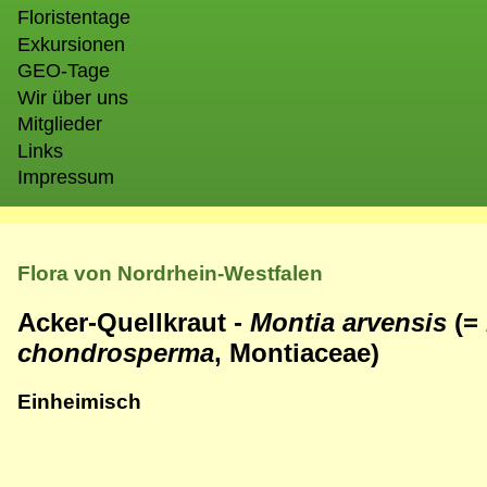
Floristentage
Exkursionen
GEO-Tage
Wir über uns
Mitglieder
Links
Impressum
Flora von Nordrhein-Westfalen
Acker-Quellkraut -
Montia arvensis
(=
chondrosperma
, Montiaceae)
Einheimisch