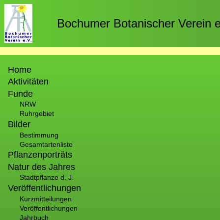
Direkt
zum
Bochumer Botanischer Verein e
Inhalt
Hauptnavigation
Home
Aktivitäten
Funde
NRW
Ruhrgebiet
Bilder
Bestimmung
Gesamtartenliste
Pflanzenporträts
Natur des Jahres
Stadtpflanze d. J.
Veröffentlichungen
Kurzmitteilungen
Veröffentlichungen
Jahrbuch