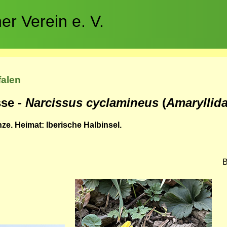
r Verein e. V.
falen
sse -
Narcissus cyclamineus
(
Amaryllid
ze. Heimat: Iberische Halbinsel.
B
Bild