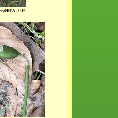
reis/NRW (© R.