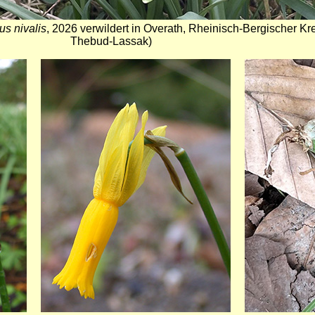
us nivalis
, 2026 verwildert in Overath, Rheinisch-Bergischer K
Thebud-Lassak)
Bild
Bild