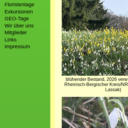
Bild
Floristentage
Exkursionen
GEO-Tage
Wir über uns
Mitglieder
Links
Impressum
blühender Bestand, 2026 verwil
Rheinisch-Bergischer Kreis/N
Lassak)
Bild