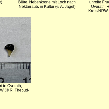
e)
Blüte, Nebenkrone mit Loch nach
unreife Fru
Nektarraub, in Kultur (© A. Jagel)
Overath, 
Kreis/NRW 
t in Overath,
RW (© R. Thebud-