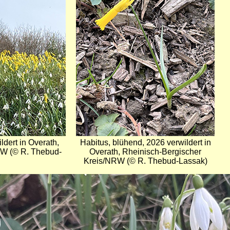
dert in Overath,
Habitus, blühend, 2026 verwildert in
RW (© R. Thebud-
Overath, Rheinisch-Bergischer
Kreis/NRW (© R. Thebud-Lassak)