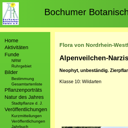
Direkt
zum
Bochumer Botanische
Inhalt
Hauptnavigation
Home
Flora von Nordrhein-West
Aktivitäten
Funde
Alpenveilchen-Narzi
NRW
Ruhrgebiet
Neophyt, unbeständig. Zierpflan
Bilder
Bestimmung
Klasse 10: Wildarten
Gesamtartenliste
Pflanzenporträts
Natur des Jahres
Stadtpflanze d. J.
Veröffentlichungen
Kurzmitteilungen
Veröffentlichungen
Jahrbuch