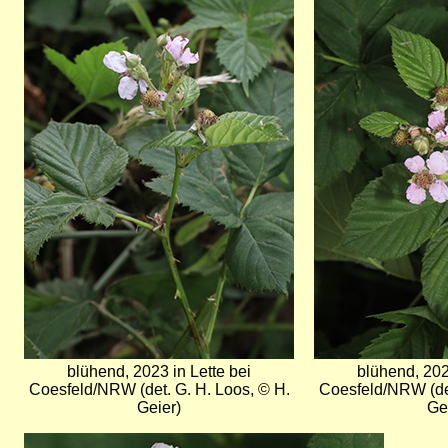
Bild
Bild
blühend, 2023 in Lette bei
blühend, 202
Coesfeld/NRW (det. G. H. Loos, © H.
Coesfeld/NRW (det
Geier)
Ge
Bild