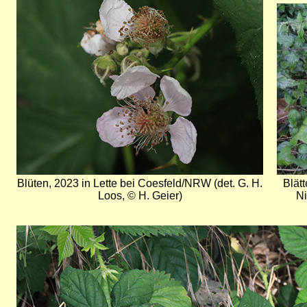
Bild
Blüten, 2023 in Lette bei Coesfeld/NRW (det. G. H.
Blät
Loos, © H. Geier)
Ni
Bild