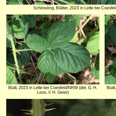
Schössling, Blätter, 2023 in Lette bei Coesfe
Bild
Bild
Blatt, 2023 in Lette bei Coesfeld/NRW (det. G. H.
Blatt
Loos, © H. Geier)
Bild