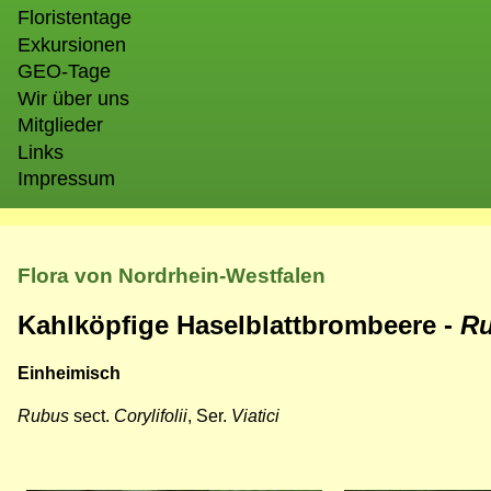
Floristentage
Exkursionen
GEO-Tage
Wir über uns
Mitglieder
Links
Impressum
Flora von Nordrhein-Westfalen
Kahlköpfige Haselblattbrombeere -
Ru
Einheimisch
Rubus
sect.
Corylifolii
, Ser.
Viatici