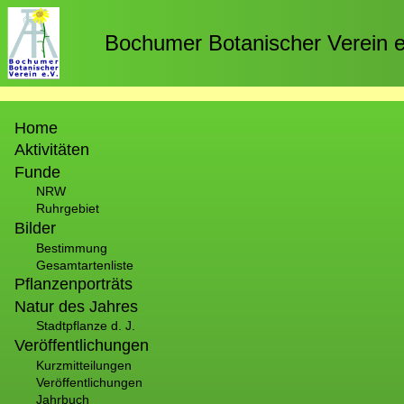
Direkt
zum
Bochumer Botanischer Verein e
Inhalt
Hauptnavigation
Home
Aktivitäten
Funde
NRW
Ruhrgebiet
Bilder
Bestimmung
Gesamtartenliste
Pflanzenporträts
Natur des Jahres
Stadtpflanze d. J.
Veröffentlichungen
Kurzmitteilungen
Veröffentlichungen
Jahrbuch