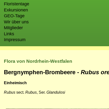
Floristentage
Exkursionen
GEO-Tage
Wir über uns
Mitglieder
Links
Impressum
Flora von Nordrhein-Westfalen
Bergnymphen-Brombeere -
Rubus or
Einheimisch
Rubus
sect.
Rubus
, Ser.
Glandulosi