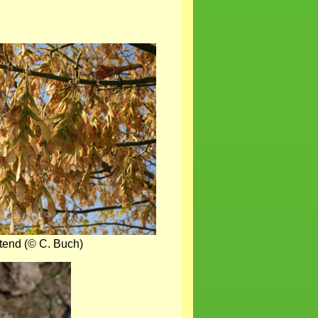
tend (© C. Buch)