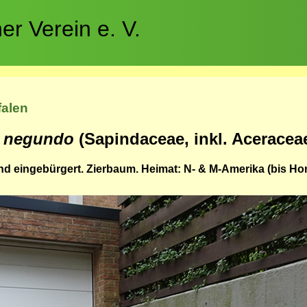
r Verein e. V.
falen
r negundo
(Sapindaceae, inkl. Aceracea
d eingebürgert. Zierbaum. Heimat: N- & M-Amerika (bis Ho