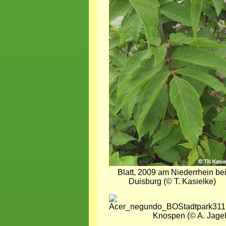
Bild
Blatt, 2009 am Niederrhein be
Duisburg (© T. Kasielke)
Bild
Knospen (© A. Jagel