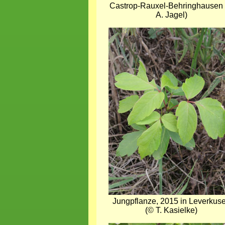
Castrop-Rauxel-Behringhausen
A. Jagel)
Bild
Jungpflanze, 2015 in Leverkus
(© T. Kasielke)