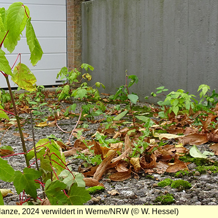
lanze, 2024 verwildert in Werne/NRW (© W. Hessel)