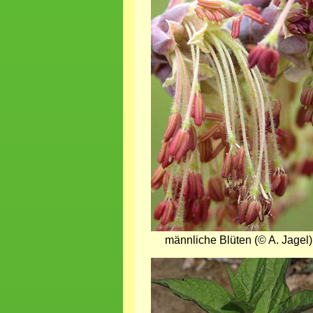
Bild
männliche Blüten (© A. Jagel)
Bild