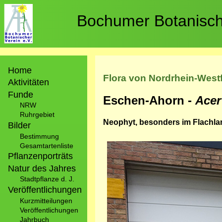
Direkt
zum
Bochumer Botanische
Inhalt
Hauptnavigation
Home
Flora von Nordrhein-West
Aktivitäten
Funde
Eschen-Ahorn -
Ace
NRW
Ruhrgebiet
Neophyt, besonders im Flachlan
Bilder
Bestimmung
Bild
Gesamtartenliste
Pflanzenporträts
Natur des Jahres
Stadtpflanze d. J.
Veröffentlichungen
Kurzmitteilungen
Veröffentlichungen
Jahrbuch