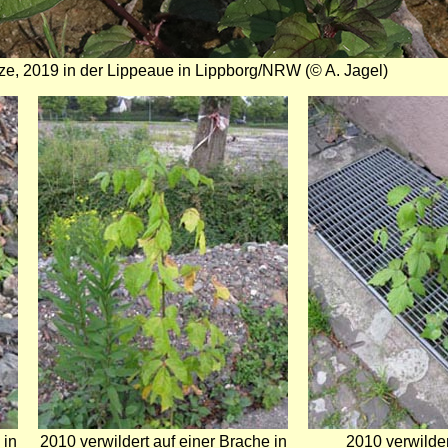
ze, 2019 in der Lippeaue in Lippborg/NRW (© A. Jagel)
Bild
Bild
 in
2010 verwildert auf einer Brache in
2010 verwilder