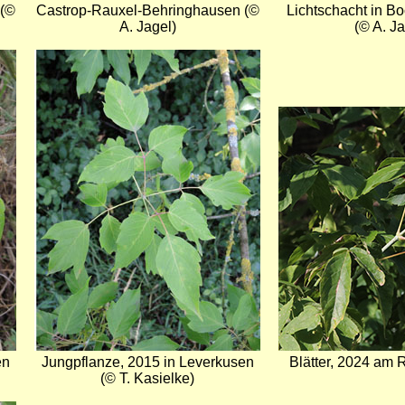
 (©
Castrop-Rauxel-Behringhausen (©
Lichtschacht in 
A. Jagel)
(© A. Ja
Bild
Bild
en
Jungpflanze, 2015 in Leverkusen
Blätter, 2024 am 
(© T. Kasielke)