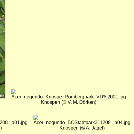
Bild
i
Knospen (© V. M. Dörken)
Bild
)
Knospen (© A. Jagel)