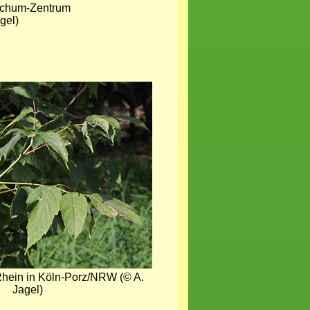
Bochum-Zentrum
gel)
Rhein in Köln-Porz/NRW (© A.
Jagel)