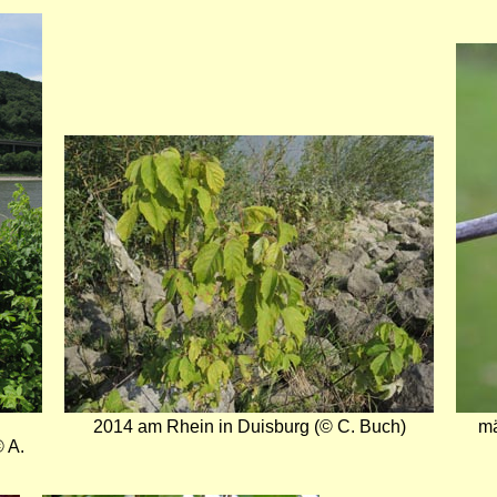
Bild
Bild
2014 am Rhein in Duisburg (© C. Buch)
mä
© A.