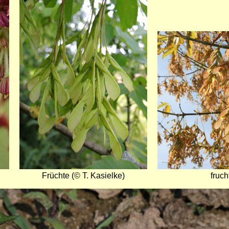
Bild
Bild
Früchte (© T. Kasielke)
fruch