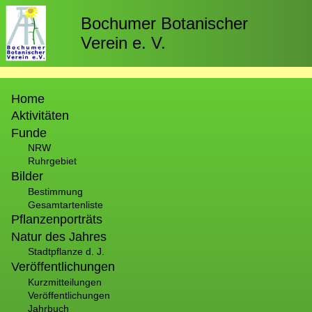
Direkt
zum
Bochumer Botanischer
Inhalt
Verein e. V.
Hauptnavigation
Home
Aktivitäten
Funde
NRW
Ruhrgebiet
Bilder
Bestimmung
Gesamtartenliste
Pflanzenporträts
Natur des Jahres
Stadtpflanze d. J.
Veröffentlichungen
Kurzmitteilungen
Veröffentlichungen
Jahrbuch