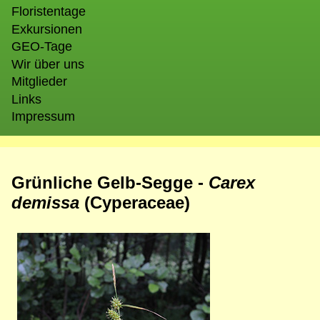
Floristentage
Exkursionen
GEO-Tage
Wir über uns
Mitglieder
Links
Impressum
Grünliche Gelb-Segge -
Carex
demissa
(Cyperaceae)
Bild